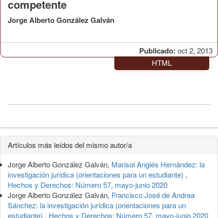
competente
Jorge Alberto González Galván
Publicado:
oct 2, 2013
HTML
Detalles
Artículos más leídos del mismo autor/a
del
Jorge Alberto González Galván,
Marisol Anglés Hernández: la
artículo
investigación jurídica (orientaciones para un estudiante)
,
Hechos y Derechos: Número 57, mayo-junio 2020
Jorge Alberto González Galván,
Francisco José de Andrea
Sánchez: la investigación jurídica (orientaciones para un
estudiante)
,
Hechos y Derechos: Número 57, mayo-junio 2020