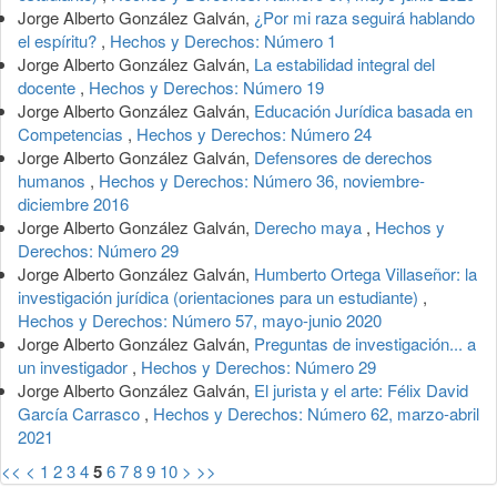
Jorge Alberto González Galván,
¿Por mi raza seguirá hablando
el espíritu?
,
Hechos y Derechos: Número 1
Jorge Alberto González Galván,
La estabilidad integral del
docente
,
Hechos y Derechos: Número 19
Jorge Alberto González Galván,
Educación Jurídica basada en
Competencias
,
Hechos y Derechos: Número 24
Jorge Alberto González Galván,
Defensores de derechos
humanos
,
Hechos y Derechos: Número 36, noviembre-
diciembre 2016
Jorge Alberto González Galván,
Derecho maya
,
Hechos y
Derechos: Número 29
Jorge Alberto González Galván,
Humberto Ortega Villaseñor: la
investigación jurídica (orientaciones para un estudiante)
,
Hechos y Derechos: Número 57, mayo-junio 2020
Jorge Alberto González Galván,
Preguntas de investigación... a
un investigador
,
Hechos y Derechos: Número 29
Jorge Alberto González Galván,
El jurista y el arte: Félix David
García Carrasco
,
Hechos y Derechos: Número 62, marzo-abril
2021
<<
<
1
2
3
4
5
6
7
8
9
10
>
>>