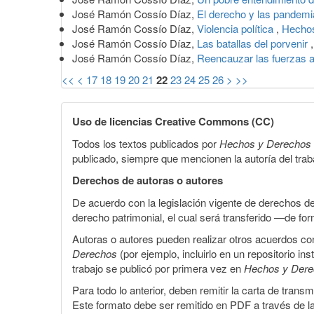
José Ramón Cossío Díaz,
El derecho y las pandem
José Ramón Cossío Díaz,
Violencia política
,
Hechos
José Ramón Cossío Díaz,
Las batallas del porvenir
José Ramón Cossío Díaz,
Reencauzar las fuerzas
<<
<
17
18
19
20
21
22
23
24
25
26
>
>>
Uso de licencias Creative Commons (CC)
Todos los textos publicados por
Hechos y Derechos
publicado, siempre que mencionen la autoría del trabaj
Derechos de autoras o autores
De acuerdo con la legislación vigente de derechos d
derecho patrimonial, el cual será transferido —de f
Autoras o autores pueden realizar otros acuerdos cont
Derechos
(por ejemplo, incluirlo en un repositorio in
trabajo se publicó por primera vez en
Hechos y Der
Para todo lo anterior, deben remitir la carta de tran
Este formato debe ser remitido en PDF a través de l