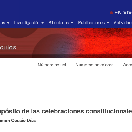
EN VI
icas
Investigación
Bibliotecas
Publicaciones
Activida
ículos
Número actual
Números anteriores
Acer
pósito de las celebraciones constitucional
amón Cossío Díaz