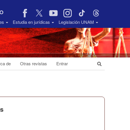
VO
des
Estudia en jurídicas
Legislación UNAM
ca de
Otras revistas
Entrar
es