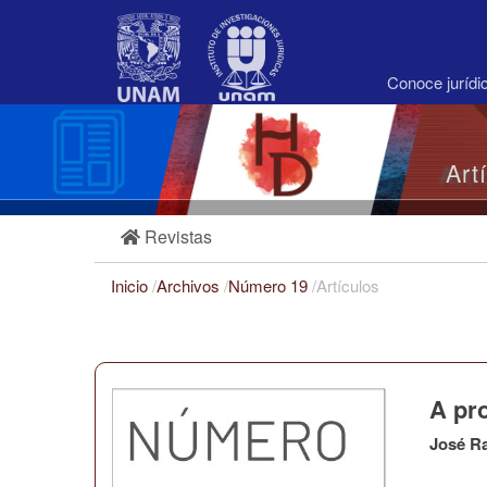
Navegación
principal
Contenido
principal
Conoce juríd
Barra
lateral
Art
Revistas
Inicio
/
Archivos
/
Número 19
/
Artículos
A pro
José R