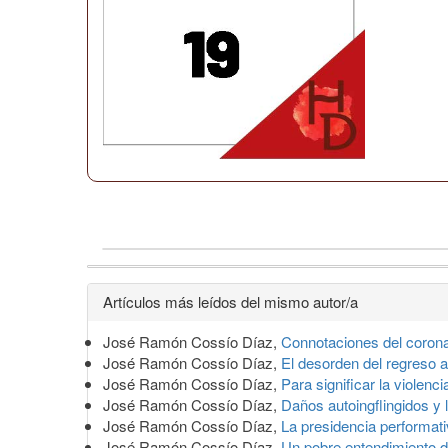
Detalles
Artículos más leídos del mismo autor/a
del
José Ramón Cossío Díaz,
Connotaciones del coron
artículo
José Ramón Cossío Díaz,
El desorden del regreso 
José Ramón Cossío Díaz,
Para significar la violenci
José Ramón Cossío Díaz,
Daños autoingflingidos 
José Ramón Cossío Díaz,
La presidencia performati
José Ramón Cossío Díaz,
Un pobre entendimiento 