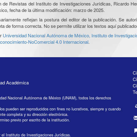
ón de Revistas del Instituto de Investigaciones Jurídicas, Ricardo 
xico, fecha de la última modificación: marzo de 2025.
iamente reflejan la postura del editor de la publicación. Se autoriz
a de forma correcta. No se permite utilizar los textos aquí publicad
r
Universidad Nacional Autónoma de México, Instituto de Investigaci
onocimiento-NoComercial 4.0 Internacional
.
Ci
Ci
idad Académica
C
Te
idad Nacional Autónoma de México (UNAM), todos los derechos
dos pueden ser reproducidos con fines no lucrativos, siempre y cuando
ente completa y su dirección electrónica.
miso previo por escrito de la institución.
el Instituto de Investigaciones Jurídicas.