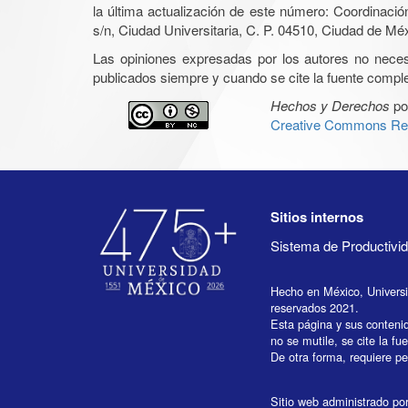
la última actualización de este número: Coordinaci
s/n, Ciudad Universitaria, C. P. 04510, Ciudad de Mé
Las opiniones expresadas por los autores no necesar
publicados siempre y cuando se cite la fuente complet
Hechos y Derechos
po
Creative Commons Rec
Sitios internos
Sistema de Productiv
Hecho en México, Univers
reservados 2021.
Esta página y sus conteni
no se mutile, se cite la fu
De otra forma, requiere per
Sitio web administrado por 