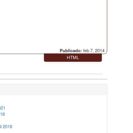
Publicado:
feb 7, 2014
HTML
021
018
l 2018