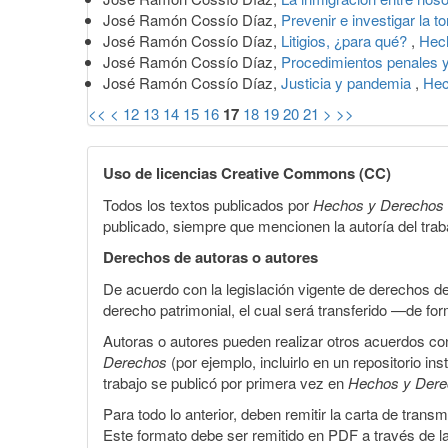
José Ramón Cossío Díaz,
Prevenir e investigar la t
José Ramón Cossío Díaz,
Litigios, ¿para qué?
,
Hec
José Ramón Cossío Díaz,
Procedimientos penales y
José Ramón Cossío Díaz,
Justicia y pandemia
,
Hec
<<
<
12
13
14
15
16
17
18
19
20
21
>
>>
Uso de licencias Creative Commons (CC)
Todos los textos publicados por
Hechos y Derechos
publicado, siempre que mencionen la autoría del trabaj
Derechos de autoras o autores
De acuerdo con la legislación vigente de derechos d
derecho patrimonial, el cual será transferido —de f
Autoras o autores pueden realizar otros acuerdos cont
Derechos
(por ejemplo, incluirlo en un repositorio in
trabajo se publicó por primera vez en
Hechos y Der
Para todo lo anterior, deben remitir la carta de tran
Este formato debe ser remitido en PDF a través de l