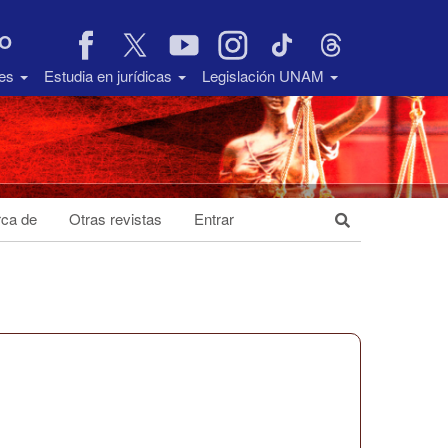
VO
des
Estudia en jurídicas
Legislación UNAM
ca de
Otras revistas
Entrar