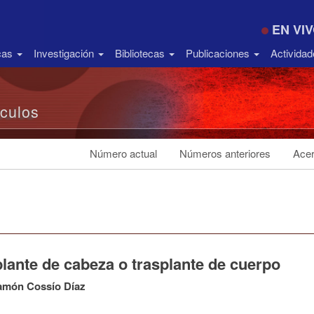
EN VI
icas
Investigación
Bibliotecas
Publicaciones
Activida
ículos
Número actual
Números anteriores
Acer
lante de cabeza o trasplante de cuerpo
amón Cossío Díaz