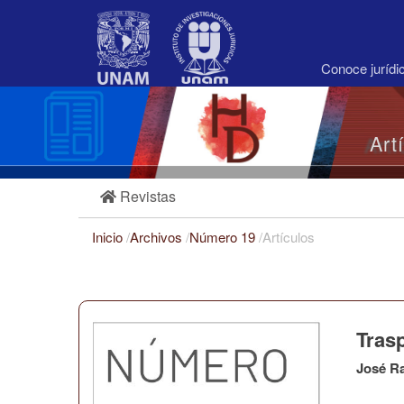
Navegación
principal
Contenido
principal
Conoce juríd
Barra
lateral
Art
Revistas
Inicio
/
Archivos
/
Número 19
/
Artículos
Trasp
José R