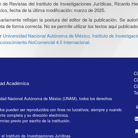
ón de Revistas del Instituto de Investigaciones Jurídicas, Ricardo 
xico, fecha de la última modificación: marzo de 2025.
iamente reflejan la postura del editor de la publicación. Se autoriz
a de forma correcta. No se permite utilizar los textos aquí publicad
r
Universidad Nacional Autónoma de México, Instituto de Investigaci
onocimiento-NoComercial 4.0 Internacional
.
Ci
Ci
idad Académica
C
Te
idad Nacional Autónoma de México (UNAM), todos los derechos
dos pueden ser reproducidos con fines no lucrativos, siempre y cuando
ente completa y su dirección electrónica.
miso previo por escrito de la institución.
el Instituto de Investigaciones Jurídicas.