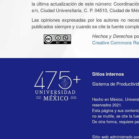
la última actualización de este número: Coordinaci
s/n, Ciudad Universitaria, C. P. 04510, Ciudad de Mé
Las opiniones expresadas por los autores no necesar
publicados siempre y cuando se cite la fuente complet
Hechos y Derechos
po
Creative Commons Rec
Sitios internos
Sistema de Productiv
Hecho en México, Univers
reservados 2021.
Esta página y sus conteni
no se mutile, se cite la fu
De otra forma, requiere per
Sitio web administrado por 