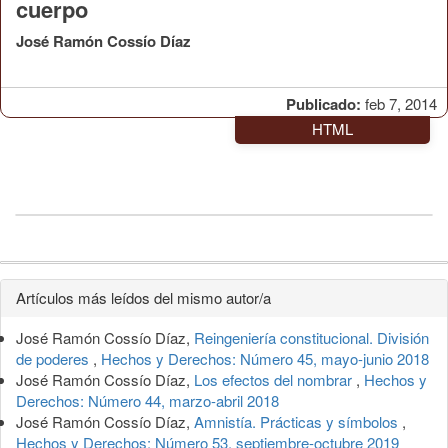
cuerpo
José Ramón Cossío Díaz
Publicado:
feb 7, 2014
HTML
Detalles
Artículos más leídos del mismo autor/a
del
José Ramón Cossío Díaz,
Reingeniería constitucional. División
artículo
de poderes
,
Hechos y Derechos: Número 45, mayo-junio 2018
José Ramón Cossío Díaz,
Los efectos del nombrar
,
Hechos y
Derechos: Número 44, marzo-abril 2018
José Ramón Cossío Díaz,
Amnistía. Prácticas y símbolos
,
Hechos y Derechos: Número 53, septiembre-octubre 2019