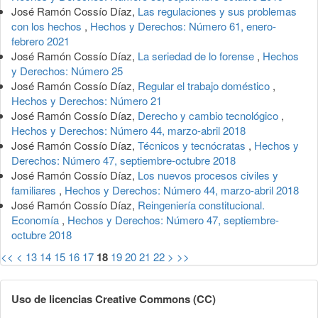
José Ramón Cossío Díaz,
Las regulaciones y sus problemas
con los hechos
,
Hechos y Derechos: Número 61, enero-
febrero 2021
José Ramón Cossío Díaz,
La seriedad de lo forense
,
Hechos
y Derechos: Número 25
José Ramón Cossío Díaz,
Regular el trabajo doméstico
,
Hechos y Derechos: Número 21
José Ramón Cossío Díaz,
Derecho y cambio tecnológico
,
Hechos y Derechos: Número 44, marzo-abril 2018
José Ramón Cossío Díaz,
Técnicos y tecnócratas
,
Hechos y
Derechos: Número 47, septiembre-octubre 2018
José Ramón Cossío Díaz,
Los nuevos procesos civiles y
familiares
,
Hechos y Derechos: Número 44, marzo-abril 2018
José Ramón Cossío Díaz,
Reingeniería constitucional.
Economía
,
Hechos y Derechos: Número 47, septiembre-
octubre 2018
<<
<
13
14
15
16
17
18
19
20
21
22
>
>>
Uso de licencias Creative Commons (CC)