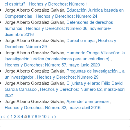
el espíritu?
,
Hechos y Derechos: Número 1
Jorge Alberto González Galván,
Educación Jurídica basada en
Competencias
,
Hechos y Derechos: Número 24
Jorge Alberto González Galván,
Defensores de derechos
humanos
,
Hechos y Derechos: Número 36, noviembre-
diciembre 2016
Jorge Alberto González Galván,
Derecho maya
,
Hechos y
Derechos: Número 29
Jorge Alberto González Galván,
Humberto Ortega Villaseñor: la
investigación jurídica (orientaciones para un estudiante)
,
Hechos y Derechos: Número 57, mayo-junio 2020
Jorge Alberto González Galván,
Preguntas de investigación... a
un investigador
,
Hechos y Derechos: Número 29
Jorge Alberto González Galván,
El jurista y el arte: Félix David
García Carrasco
,
Hechos y Derechos: Número 62, marzo-abril
2021
Jorge Alberto González Galván,
Aprender a emprender
,
Hechos y Derechos: Número 32, marzo-abril 2016
<<
<
1
2
3
4
5
6
7
8
9
10
>
>>