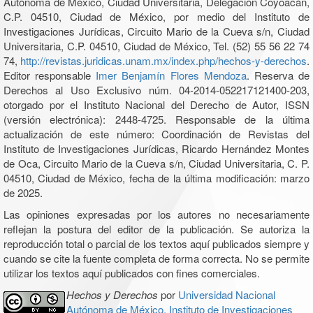
Autónoma de México, Ciudad Universitaria, Delegación Coyoacán,
C.P. 04510, Ciudad de México, por medio del Instituto de
Investigaciones Jurídicas, Circuito Mario de la Cueva s/n, Ciudad
Universitaria, C.P. 04510, Ciudad de México, Tel. (52) 55 56 22 74
74,
http://revistas.juridicas.unam.mx/index.php/hechos-y-derechos
.
Editor responsable
Imer Benjamín Flores Mendoza
. Reserva de
Derechos al Uso Exclusivo núm. 04-2014-052217121400-203,
otorgado por el Instituto Nacional del Derecho de Autor, ISSN
(versión electrónica): 2448-4725. Responsable de la última
actualización de este número: Coordinación de Revistas del
Instituto de Investigaciones Jurídicas, Ricardo Hernández Montes
de Oca, Circuito Mario de la Cueva s/n, Ciudad Universitaria, C. P.
04510, Ciudad de México, fecha de la última modificación: marzo
de 2025.
Las opiniones expresadas por los autores no necesariamente
reflejan la postura del editor de la publicación. Se autoriza la
reproducción total o parcial de los textos aquí publicados siempre y
cuando se cite la fuente completa de forma correcta. No se permite
utilizar los textos aquí publicados con fines comerciales.
Hechos y Derechos
por
Universidad Nacional
Autónoma de México, Instituto de Investigaciones