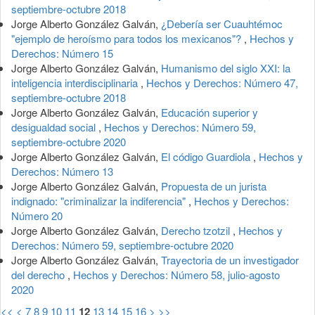
septiembre-octubre 2018
Jorge Alberto González Galván,
¿Debería ser Cuauhtémoc
"ejemplo de heroísmo para todos los mexicanos"?
,
Hechos y
Derechos: Número 15
Jorge Alberto González Galván,
Humanismo del siglo XXI: la
inteligencia interdisciplinaria
,
Hechos y Derechos: Número 47,
septiembre-octubre 2018
Jorge Alberto González Galván,
Educación superior y
desigualdad social
,
Hechos y Derechos: Número 59,
septiembre-octubre 2020
Jorge Alberto González Galván,
El código Guardiola
,
Hechos y
Derechos: Número 13
Jorge Alberto González Galván,
Propuesta de un jurista
indignado: "criminalizar la indiferencia"
,
Hechos y Derechos:
Número 20
Jorge Alberto González Galván,
Derecho tzotzil
,
Hechos y
Derechos: Número 59, septiembre-octubre 2020
Jorge Alberto González Galván,
Trayectoria de un investigador
del derecho
,
Hechos y Derechos: Número 58, julio-agosto
2020
<<
<
7
8
9
10
11
12
13
14
15
16
>
>>