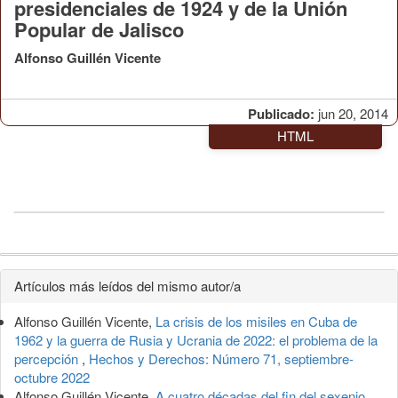
presidenciales de 1924 y de la Unión
Popular de Jalisco
Alfonso Guillén Vicente
Publicado:
jun 20, 2014
HTML
Detalles
Artículos más leídos del mismo autor/a
del
Alfonso Guillén Vicente,
La crisis de los misiles en Cuba de
artículo
1962 y la guerra de Rusia y Ucrania de 2022: el problema de la
percepción
,
Hechos y Derechos: Número 71, septiembre-
octubre 2022
Alfonso Guillén Vicente,
A cuatro décadas del fin del sexenio.