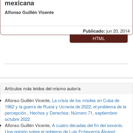
mexicana
Alfonso Guillén Vicente
Publicado:
jun 20, 2014
HTML
Detalles
Artículos más leídos del mismo autor/a
del
Alfonso Guillén Vicente,
La crisis de los misiles en Cuba de
artículo
1962 y la guerra de Rusia y Ucrania de 2022: el problema de la
percepción
,
Hechos y Derechos: Número 71, septiembre-
octubre 2022
Alfonso Guillén Vicente,
A cuatro décadas del fin del sexenio.
Una opinión sobre el gobierno de Luis Echeverría Álvarez
,