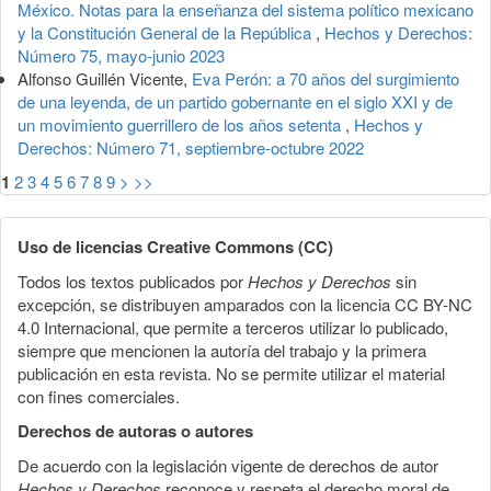
México. Notas para la enseñanza del sistema político mexicano
y la Constitución General de la República
,
Hechos y Derechos:
Número 75, mayo-junio 2023
Alfonso Guillén Vicente,
Eva Perón: a 70 años del surgimiento
de una leyenda, de un partido gobernante en el siglo XXI y de
un movimiento guerrillero de los años setenta
,
Hechos y
Derechos: Número 71, septiembre-octubre 2022
1
2
3
4
5
6
7
8
9
>
>>
Uso de licencias Creative Commons (CC)
Todos los textos publicados por
Hechos y Derechos
sin
excepción, se distribuyen amparados con la licencia CC BY-NC
4.0 Internacional, que permite a terceros utilizar lo publicado,
siempre que mencionen la autoría del trabajo y la primera
publicación en esta revista. No se permite utilizar el material
con fines comerciales.
Derechos de autoras o autores
De acuerdo con la legislación vigente de derechos de autor
Hechos y Derechos
reconoce y respeta el derecho moral de