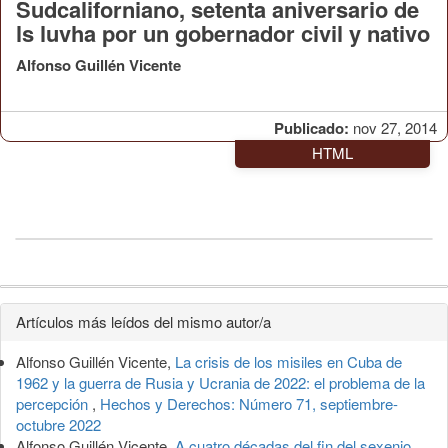
Sudcaliforniano, setenta aniversario de
ls luvha por un gobernador civil y nativo
Alfonso Guillén Vicente
Publicado:
nov 27, 2014
HTML
Detalles
Artículos más leídos del mismo autor/a
del
Alfonso Guillén Vicente,
La crisis de los misiles en Cuba de
artículo
1962 y la guerra de Rusia y Ucrania de 2022: el problema de la
percepción
,
Hechos y Derechos: Número 71, septiembre-
octubre 2022
Alfonso Guillén Vicente,
A cuatro décadas del fin del sexenio.