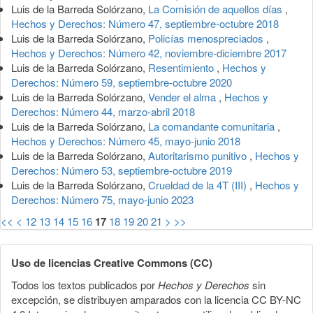
Luis de la Barreda Solórzano,
La Comisión de aquellos días
,
Hechos y Derechos: Número 47, septiembre-octubre 2018
Luis de la Barreda Solórzano,
Policías menospreciados
,
Hechos y Derechos: Número 42, noviembre-diciembre 2017
Luis de la Barreda Solórzano,
Resentimiento
,
Hechos y
Derechos: Número 59, septiembre-octubre 2020
Luis de la Barreda Solórzano,
Vender el alma
,
Hechos y
Derechos: Número 44, marzo-abril 2018
Luis de la Barreda Solórzano,
La comandante comunitaria
,
Hechos y Derechos: Número 45, mayo-junio 2018
Luis de la Barreda Solórzano,
Autoritarismo punitivo
,
Hechos y
Derechos: Número 53, septiembre-octubre 2019
Luis de la Barreda Solórzano,
Crueldad de la 4T (III)
,
Hechos y
Derechos: Número 75, mayo-junio 2023
<<
<
12
13
14
15
16
17
18
19
20
21
>
>>
Uso de licencias Creative Commons (CC)
Todos los textos publicados por
Hechos y Derechos
sin
excepción, se distribuyen amparados con la licencia CC BY-NC