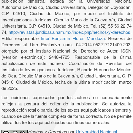
publicación bimestral editada por la Universidad Nacional
Autónoma de México, Ciudad Universitaria, Delegación Coyoacán,
C.P. 04510, Ciudad de México, por medio del Instituto de
Investigaciones Jurídicas, Circuito Mario de la Cueva s/n, Ciudad
Universitaria, C.P. 04510, Ciudad de México, Tel. (52) 55 56 22 74
74,
http://revistas.juridicas.unam.mx/index.php/hechos-y-derechos
.
Editor responsable
Imer Benjamín Flores Mendoza
. Reserva de
Derechos al Uso Exclusivo núm. 04-2014-052217121400-203,
otorgado por el Instituto Nacional del Derecho de Autor, ISSN
(versión electrónica): 2448-4725. Responsable de la última
actualización de este número: Coordinación de Revistas del
Instituto de Investigaciones Jurídicas, Ricardo Hernández Montes
de Oca, Circuito Mario de la Cueva s/n, Ciudad Universitaria, C. P.
04510, Ciudad de México, fecha de la última modificación: marzo
de 2025.
Las opiniones expresadas por los autores no necesariamente
reflejan la postura del editor de la publicación. Se autoriza la
reproducción total o parcial de los textos aquí publicados siempre y
cuando se cite la fuente completa de forma correcta. No se permite
utilizar los textos aquí publicados con fines comerciales.
Hechos y Derechos
por
Universidad Nacional