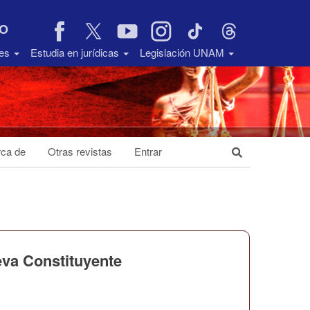
VO
des
Estudia en jurídicas
Legislación UNAM
ca de
Otras revistas
Entrar
eva Constituyente