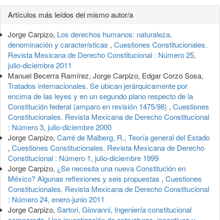
Detalles
Artículos más leídos del mismo autor/a
del
Jorge Carpizo,
Los derechos humanos: naturaleza,
artículo
denominación y características
,
Cuestiones Constitucionales.
Revista Mexicana de Derecho Constitucional : Número 25,
julio-diciembre 2011
Manuel Becerra Ramírez, Jorge Carpizo, Edgar Corzo Sosa,
Tratados internacionales. Se ubican jerárquicamente por
encima de las leyes y en un segundo plano respecto de la
Constitución federal (amparo en revisión 1475/98)
,
Cuestiones
Constitucionales. Revista Mexicana de Derecho Constitucional
: Número 3, julio-diciembre 2000
Jorge Carpizo,
Carré de Malberg, R., Teoría general del Estado
,
Cuestiones Constitucionales. Revista Mexicana de Derecho
Constitucional : Número 1, julio-diciembre 1999
Jorge Carpizo,
¿Se necesita una nueva Constitución en
México? Algunas reflexiones y seis propuestas
,
Cuestiones
Constitucionales. Revista Mexicana de Derecho Constitucional
: Número 24, enero-junio 2011
Jorge Carpizo,
Sartori, Giovanni, Ingeniería constitucional
comparada. Una investigación de estructuras, incentivos y