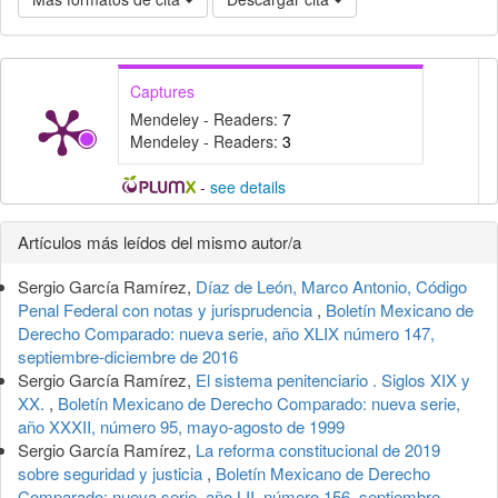
Captures
Mendeley - Readers:
7
Mendeley - Readers:
3
-
see details
Detalles
Artículos más leídos del mismo autor/a
del
Sergio García Ramírez,
Díaz de León, Marco Antonio, Código
artículo
Penal Federal con notas y jurisprudencia
,
Boletín Mexicano de
Derecho Comparado: nueva serie, año XLIX número 147,
septiembre-diciembre de 2016
Sergio García Ramírez,
El sistema penitenciario . Siglos XIX y
XX.
,
Boletín Mexicano de Derecho Comparado: nueva serie,
año XXXII, número 95, mayo-agosto de 1999
Sergio García Ramírez,
La reforma constitucional de 2019
sobre seguridad y justicia
,
Boletín Mexicano de Derecho
Comparado: nueva serie, año LII, número 156, septiembre-