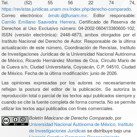
Tel. (52) 55 56 22 74 74,
https://revistas.juridicas.unam.mx/index.php/derecho-comparado
.
Correo electrónico:
bmdc.iij@unam.mx
. Editor responsable:
Camilo Emiliano Saavedra Herrera
. Certificado de Reserva de
Derechos al Uso Exclusivo número: 04-2002-060413380600-102,
ISSN (versión electrónica): 2448-4873, ambos otorgados por el
Instituto Nacional del Derecho de Autor. Responsable de la última
actualización de este número, Coordinación de Revistas, Instituto
de Investigaciones Jurídicas de la Universidad Nacional Autónoma
de México, Ricardo Hernández Montes de Oca, Circuito Mario de
la Cueva s/n, Ciudad Universitaria, Coyoacán, C.P. 04510, Ciudad
de México. Fecha de la última modificación: junio de 2026.
Las opiniones expresadas por los autores no necesariamente
reflejan la postura del editor de la publicación. Se autoriza la
reproducción total o parcial de los textos aquí publicados siempre y
cuando se cite la fuente completa de forma correcta. No se permite
utilizar los textos aquí publicados con fines comerciales.
Boletín Mexicano de Derecho Comparado
, por
Universidad Nacional Autónoma de México, Instituto
de Investigaciones Jurídicas
se distribuye bajo una
Licencia Creative Commons Reconocimiento-