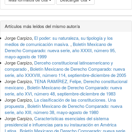
Detalles
Artículos más leídos del mismo autor/a
del
Jorge Carpizo,
El poder: su naturaleza, su tipología y los
artículo
medios de comunicación masiva.
,
Boletín Mexicano de
Derecho Comparado: nueva serie, año XXXII, número 95,
mayo-agosto de 1999
Jorge Carpizo,
Derceho constitucional latinoamericano y
comparado
,
Boletín Mexicano de Derecho Comparado: nueva
serie, año XXXVIII, número 114, septiembre-diciembre de 2005
Jorge Carpizo,
TENA RAMÍREZ, Felipe, Derecho constitucional
mexicano
,
Boletín Mexicano de Derecho Comparado: nueva
serie, año XVI, número 48, septiembre-diciembre de 1983
Jorge Carpizo,
La clasificación de las constituciones. Una
propuesta
,
Boletín Mexicano de Derecho Comparado: nueva
serie, año XIII, número 38, mayo-agosto de 1980
Jorge Carpizo,
Características esenciales del sistema
presidencial e influencias para su instauración en América
Latina
,
Boletín Mexicano de Derecho Comparado: nueva serie,