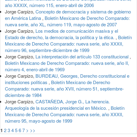
año XXXIX, número 115, enero-abril de 2006
Jorge Carpizo,
Concepto de democracia y sistema de gobierno
en América Latina
,
Boletín Mexicano de Derecho Comparado:
nueva serie, año XL, número 119, mayo-agosto de 2007
Jorge Carpizo,
Los medios de comunicación masiva y el
Estado de derecho, la democracia, la política y la ética.
,
Boletín
Mexicano de Derecho Comparado: nueva serie, año XXXII,
número 96, septiembre-diciembre de 1999
Jorge Carpizo,
La interpretación del artículo 133 constitucional
,
Boletín Mexicano de Derecho Comparado: nueva serie, año II,
número 4, enero-abril de 1969
Jorge Carpizo,
BURDEAU, Georges, Derecho constitucional e
instituciones políticas
,
Boletín Mexicano de Derecho
Comparado: nueva serie, año XVII, número 51, septiembre-
diciembre de 1984
Jorge Carpizo,
CASTAÑEDA, Jorge G., La herencia.
Arqueología de la sucesión presidencial en México.
,
Boletín
Mexicano de Derecho Comparado: nueva serie, año XXXII,
número 95, mayo-agosto de 1999
1
2
3
4
5
6
7
>
>>