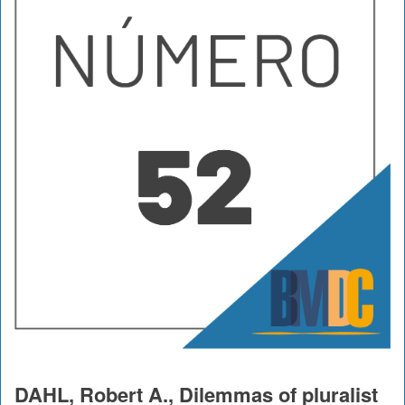
DAHL, Robert A., Dilemmas of pluralist