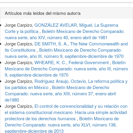
Detalles
Artículos más leídos del mismo autor/a
del
Jorge Carpizo,
GONZÁLEZ AVELAR, Miguel, La Suprema
artículo
Corte y la política
,
Boletín Mexicano de Derecho Comparado:
nueva serie, año XIV, número 40, enero-abril de 1981
Jorge Carpizo,
DE SMITH, S. A., The New Commonwealth and
its Constitutions
,
Boletín Mexicano de Derecho Comparado:
nueva serie, año III, número 9, septiembre-diciembre de 1970
Jorge Carpizo,
WHEARE, K. C., Federal Government
,
Boletín
Mexicano de Derecho Comparado: nueva serie, año III, número
9, septiembre-diciembre de 1970
Jorge Carpizo,
Rodríguez Araujo, Octavio, La reforma política y
los partidos en México
,
Boletín Mexicano de Derecho
Comparado: nueva serie, año XIII, número 37, enero-abril
de1980
Jorge Carpizo,
El control de convencionalidad y su relación con
el sistema constitucional mexicano. Hacia una simple actividad
protectora de los derechos humanos
,
Boletín Mexicano de
Derecho Comparado: nueva serie, año XLVI, número 138,
septiembre-diciembre de 2013