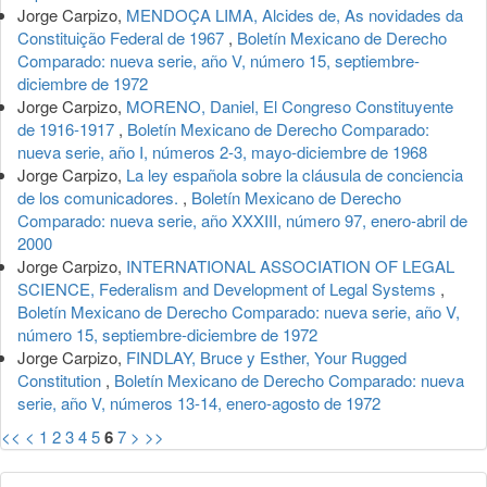
Jorge Carpizo,
MENDOÇA LIMA, Alcides de, As novidades da
Constituição Federal de 1967
,
Boletín Mexicano de Derecho
Comparado: nueva serie, año V, número 15, septiembre-
diciembre de 1972
Jorge Carpizo,
MORENO, Daniel, El Congreso Constituyente
de 1916-1917
,
Boletín Mexicano de Derecho Comparado:
nueva serie, año I, números 2-3, mayo-diciembre de 1968
Jorge Carpizo,
La ley española sobre la cláusula de conciencia
de los comunicadores.
,
Boletín Mexicano de Derecho
Comparado: nueva serie, año XXXIII, número 97, enero-abril de
2000
Jorge Carpizo,
INTERNATIONAL ASSOCIATION OF LEGAL
SCIENCE, Federalism and Development of Legal Systems
,
Boletín Mexicano de Derecho Comparado: nueva serie, año V,
número 15, septiembre-diciembre de 1972
Jorge Carpizo,
FINDLAY, Bruce y Esther, Your Rugged
Constitution
,
Boletín Mexicano de Derecho Comparado: nueva
serie, año V, números 13-14, enero-agosto de 1972
<<
<
1
2
3
4
5
6
7
>
>>