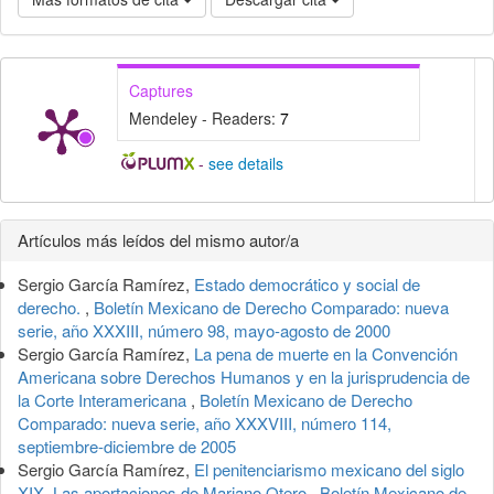
Captures
Mendeley - Readers:
7
-
see details
Detalles
Artículos más leídos del mismo autor/a
del
Sergio García Ramírez,
Estado democrático y social de
artículo
derecho.
,
Boletín Mexicano de Derecho Comparado: nueva
serie, año XXXIII, número 98, mayo-agosto de 2000
Sergio García Ramírez,
La pena de muerte en la Convención
Americana sobre Derechos Humanos y en la jurisprudencia de
la Corte Interamericana
,
Boletín Mexicano de Derecho
Comparado: nueva serie, año XXXVIII, número 114,
septiembre-diciembre de 2005
Sergio García Ramírez,
El penitenciarismo mexicano del siglo
XIX. Las aportaciones de Mariano Otero
,
Boletín Mexicano de