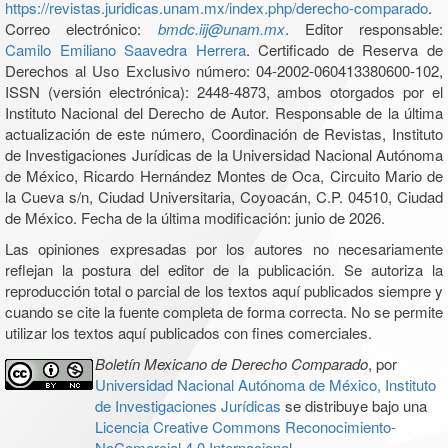
https://revistas.juridicas.unam.mx/index.php/derecho-comparado
.
Correo electrónico:
bmdc.iij@unam.mx
. Editor responsable:
Camilo Emiliano Saavedra Herrera
. Certificado de Reserva de
Derechos al Uso Exclusivo número: 04-2002-060413380600-102,
ISSN (versión electrónica): 2448-4873, ambos otorgados por el
Instituto Nacional del Derecho de Autor. Responsable de la última
actualización de este número, Coordinación de Revistas, Instituto
de Investigaciones Jurídicas de la Universidad Nacional Autónoma
de México, Ricardo Hernández Montes de Oca, Circuito Mario de
la Cueva s/n, Ciudad Universitaria, Coyoacán, C.P. 04510, Ciudad
de México. Fecha de la última modificación: junio de 2026.
Las opiniones expresadas por los autores no necesariamente
reflejan la postura del editor de la publicación. Se autoriza la
reproducción total o parcial de los textos aquí publicados siempre y
cuando se cite la fuente completa de forma correcta. No se permite
utilizar los textos aquí publicados con fines comerciales.
Boletín Mexicano de Derecho Comparado
, por
Universidad Nacional Autónoma de México, Instituto
de Investigaciones Jurídicas
se distribuye bajo una
Licencia Creative Commons Reconocimiento-
NoComercial 4.0 Internacional
.