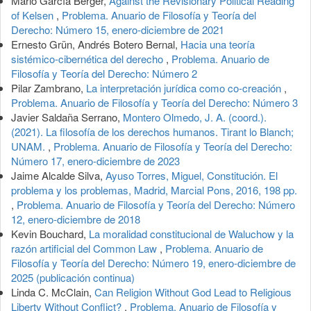
Mario García Berger,
Against the Revisionary Political Reading
of Kelsen
,
Problema. Anuario de Filosofía y Teoría del
Derecho: Número 15, enero-diciembre de 2021
Ernesto Grün, Andrés Botero Bernal,
Hacia una teoría
sistémico-cibernética del derecho
,
Problema. Anuario de
Filosofía y Teoría del Derecho: Número 2
Pilar Zambrano,
La interpretación jurídica como co-creación
,
Problema. Anuario de Filosofía y Teoría del Derecho: Número 3
Javier Saldaña Serrano,
Montero Olmedo, J. A. (coord.).
(2021). La filosofía de los derechos humanos. Tirant lo Blanch;
UNAM.
,
Problema. Anuario de Filosofía y Teoría del Derecho:
Número 17, enero-diciembre de 2023
Jaime Alcalde Silva,
Ayuso Torres, Miguel, Constitución. El
problema y los problemas, Madrid, Marcial Pons, 2016, 198 pp.
,
Problema. Anuario de Filosofía y Teoría del Derecho: Número
12, enero-diciembre de 2018
Kevin Bouchard,
La moralidad constitucional de Waluchow y la
razón artificial del Common Law
,
Problema. Anuario de
Filosofía y Teoría del Derecho: Número 19, enero-diciembre de
2025 (publicación continua)
Linda C. McClain,
Can Religion Without God Lead to Religious
Liberty Without Conflict?
,
Problema. Anuario de Filosofía y