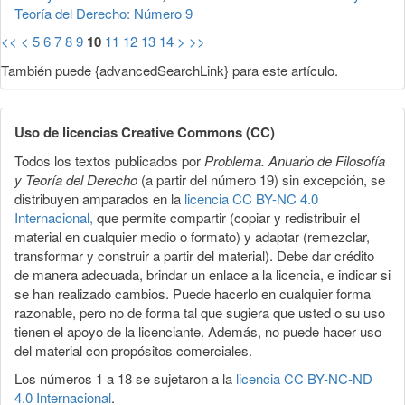
Teoría del Derecho: Número 9
<<
<
5
6
7
8
9
10
11
12
13
14
>
>>
También puede {advancedSearchLink} para este artículo.
Uso de licencias Creative Commons (CC)
Todos los textos publicados por
Problema. Anuario de Filosofía
y Teoría del Derecho
(a partir del número 19) sin excepción, se
distribuyen amparados en la
licencia CC BY-NC 4.0
Internacional,
que permite compartir (copiar y redistribuir el
material en cualquier medio o formato) y adaptar (remezclar,
transformar y construir a partir del material). Debe dar crédito
de manera adecuada, brindar un enlace a la licencia, e indicar si
se han realizado cambios. Puede hacerlo en cualquier forma
razonable, pero no de forma tal que sugiera que usted o su uso
tienen el apoyo de la licenciante. Además, no puede hacer uso
del material con propósitos comerciales.
Los números 1 a 18 se sujetaron a la
licencia CC BY-NC-ND
4.0 Internacional
.