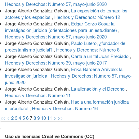
Hechos y Derechos: Número 57, mayo-junio 2020
Jorge Alberto González Galván,
La exposición de temas: los
actores y los espacios
,
Hechos y Derechos: Número 12
Jorge Alberto González Galván,
Edgar Corzo Sosa: la
investigación jurídica (orientaciones para un estudiante)
,
Hechos y Derechos: Número 57, mayo-junio 2020
Jorge Alberto González Galván,
Pablo Lutero, ¿fundador del
protestantismo judicial?
,
Hechos y Derechos: Número 8
Jorge Alberto González Galván,
Carta a un tal Juan Preciado
,
Hechos y Derechos: Número 39, mayo-junio 2017
Jorge Alberto González Galván,
Erika Bárcena Arévalo: la
investigación jurídica
,
Hechos y Derechos: Número 57, mayo-
junio 2020
Jorge Alberto González Galván,
La alienación y el Derecho
,
Hechos y Derechos: Número 11
Jorge Alberto González Galván,
Hacia una formación jurídica
intercultural
,
Hechos y Derechos: Número 16
<<
<
2
3
4
5
6
7
8
9
10
11
>
>>
Uso de licencias Creative Commons (CC)