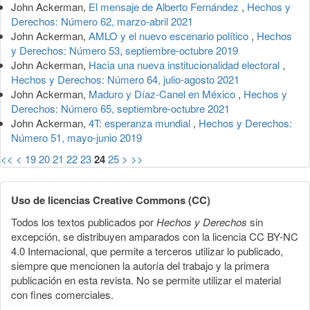
John Ackerman,
El mensaje de Alberto Fernández
,
Hechos y
Derechos: Número 62, marzo-abril 2021
John Ackerman,
AMLO y el nuevo escenario político
,
Hechos
y Derechos: Número 53, septiembre-octubre 2019
John Ackerman,
Hacia una nueva institucionalidad electoral
,
Hechos y Derechos: Número 64, julio-agosto 2021
John Ackerman,
Maduro y Díaz-Canel en México
,
Hechos y
Derechos: Número 65, septiembre-octubre 2021
John Ackerman,
4T: esperanza mundial
,
Hechos y Derechos:
Número 51, mayo-junio 2019
<<
<
19
20
21
22
23
24
25
>
>>
Uso de licencias Creative Commons (CC)
Todos los textos publicados por
Hechos y Derechos
sin
excepción, se distribuyen amparados con la licencia CC BY-NC
4.0 Internacional, que permite a terceros utilizar lo publicado,
siempre que mencionen la autoría del trabajo y la primera
publicación en esta revista. No se permite utilizar el material
con fines comerciales.