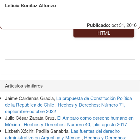
Leticia Bonifaz Alfonzo
Publicado:
oct 31, 2016
HTML
Detalles
Artículos similares
del
Jaime Cárdenas Gracia,
La propuesta de Constitución Política
artículo
de la República de Chile
,
Hechos y Derechos: Número 71,
septiembre-octubre 2022
Julio César Zapata Cruz,
El Amparo como derecho humano en
México
,
Hechos y Derechos: Número 40, julio-agosto 2017
Lizbeth Xóchitl Padilla Sanabria,
Las fuentes del derecho
administrativo en Argentina y México
,
Hechos y Derechos: