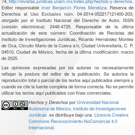
74,
http://revistas.juridicas.unam.mx/index.php/hechos-y-derechos
.
Editor responsable
Imer Benjamín Flores Mendoza
. Reserva de
Derechos al Uso Exclusivo núm. 04-2014-052217121400-203,
otorgado por el Instituto Nacional del Derecho de Autor, ISSN
(versión electrónica): 2448-4725. Responsable de la última
actualización de este número: Coordinación de Revistas del
Instituto de Investigaciones Jurídicas, Ricardo Hernández Montes
de Oca, Circuito Mario de la Cueva s/n, Ciudad Universitaria, C. P.
04510, Ciudad de México, fecha de la última modificación: marzo
de 2025.
Las opiniones expresadas por los autores no necesariamente
reflejan la postura del editor de la publicación. Se autoriza la
reproducción total o parcial de los textos aquí publicados siempre y
cuando se cite la fuente completa de forma correcta. No se permite
utilizar los textos aquí publicados con fines comerciales.
Hechos y Derechos
por
Universidad Nacional
Autónoma de México, Instituto de Investigaciones
Jurídicas
se distribuye bajo una
Licencia Creative
Commons Reconocimiento-NoComercial 4.0
Internacional
.