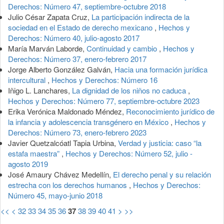
Derechos: Número 47, septiembre-octubre 2018
Julio César Zapata Cruz,
La participación indirecta de la
sociedad en el Estado de derecho mexicano
,
Hechos y
Derechos: Número 40, julio-agosto 2017
María Marván Laborde,
Continuidad y cambio
,
Hechos y
Derechos: Número 37, enero-febrero 2017
Jorge Alberto González Galván,
Hacia una formación jurídica
intercultural
,
Hechos y Derechos: Número 16
Iñigo L. Lanchares,
La dignidad de los niños no caduca
,
Hechos y Derechos: Número 77, septiembre-octubre 2023
Erika Verónica Maldonado Méndez,
Reconocimiento jurídico de
la infancia y adolescencia transgénero en México
,
Hechos y
Derechos: Número 73, enero-febrero 2023
Javier Quetzalcóatl Tapia Urbina,
Verdad y justicia: caso “la
estafa maestra”
,
Hechos y Derechos: Número 52, julio -
agosto 2019
José Amaury Chávez Medellín,
El derecho penal y su relación
estrecha con los derechos humanos
,
Hechos y Derechos:
Número 45, mayo-junio 2018
<<
<
32
33
34
35
36
37
38
39
40
41
>
>>