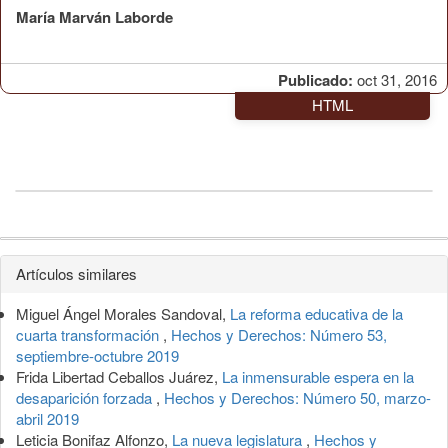
María Marván Laborde
Publicado:
oct 31, 2016
HTML
Detalles
Artículos similares
del
Miguel Ángel Morales Sandoval,
La reforma educativa de la
artículo
cuarta transformación
,
Hechos y Derechos: Número 53,
septiembre-octubre 2019
Frida Libertad Ceballos Juárez,
La inmensurable espera en la
desaparición forzada
,
Hechos y Derechos: Número 50, marzo-
abril 2019
Leticia Bonifaz Alfonzo,
La nueva legislatura
,
Hechos y