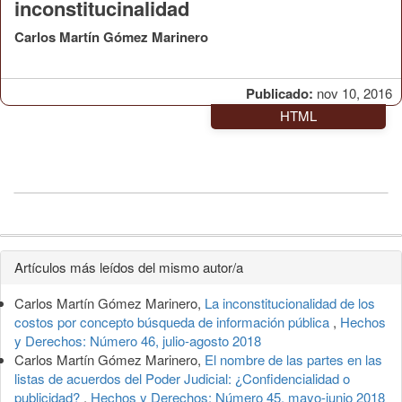
inconstitucinalidad
Carlos Martín Gómez Marinero
Publicado:
nov 10, 2016
HTML
Detalles
Artículos más leídos del mismo autor/a
del
Carlos Martín Gómez Marinero,
La inconstitucionalidad de los
artículo
costos por concepto búsqueda de información pública
,
Hechos
y Derechos: Número 46, julio-agosto 2018
Carlos Martín Gómez Marinero,
El nombre de las partes en las
listas de acuerdos del Poder Judicial: ¿Confidencialidad o
publicidad?
,
Hechos y Derechos: Número 45, mayo-junio 2018