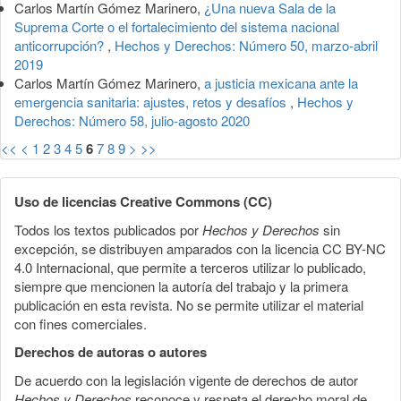
Carlos Martín Gómez Marinero,
¿Una nueva Sala de la
Suprema Corte o el fortalecimiento del sistema nacional
anticorrupción?
,
Hechos y Derechos: Número 50, marzo-abril
2019
Carlos Martín Gómez Marinero,
a justicia mexicana ante la
emergencia sanitaria: ajustes, retos y desafíos
,
Hechos y
Derechos: Número 58, julio-agosto 2020
<<
<
1
2
3
4
5
6
7
8
9
>
>>
Uso de licencias Creative Commons (CC)
Todos los textos publicados por
Hechos y Derechos
sin
excepción, se distribuyen amparados con la licencia CC BY-NC
4.0 Internacional, que permite a terceros utilizar lo publicado,
siempre que mencionen la autoría del trabajo y la primera
publicación en esta revista. No se permite utilizar el material
con fines comerciales.
Derechos de autoras o autores
De acuerdo con la legislación vigente de derechos de autor
Hechos y Derechos
reconoce y respeta el derecho moral de