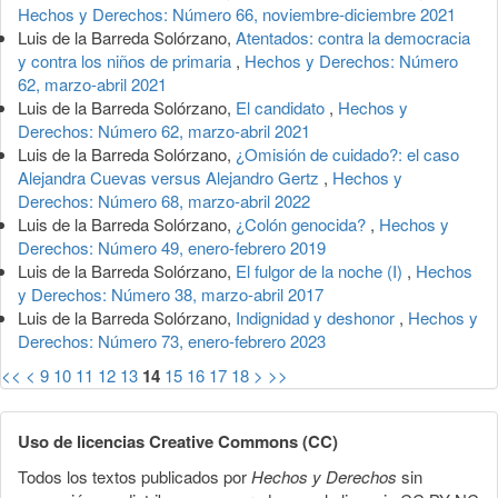
Hechos y Derechos: Número 66, noviembre-diciembre 2021
Luis de la Barreda Solórzano,
Atentados: contra la democracia
y contra los niños de primaria
,
Hechos y Derechos: Número
62, marzo-abril 2021
Luis de la Barreda Solórzano,
El candidato
,
Hechos y
Derechos: Número 62, marzo-abril 2021
Luis de la Barreda Solórzano,
¿Omisión de cuidado?: el caso
Alejandra Cuevas versus Alejandro Gertz
,
Hechos y
Derechos: Número 68, marzo-abril 2022
Luis de la Barreda Solórzano,
¿Colón genocida?
,
Hechos y
Derechos: Número 49, enero-febrero 2019
Luis de la Barreda Solórzano,
El fulgor de la noche (I)
,
Hechos
y Derechos: Número 38, marzo-abril 2017
Luis de la Barreda Solórzano,
Indignidad y deshonor
,
Hechos y
Derechos: Número 73, enero-febrero 2023
<<
<
9
10
11
12
13
14
15
16
17
18
>
>>
Uso de licencias Creative Commons (CC)
Todos los textos publicados por
Hechos y Derechos
sin