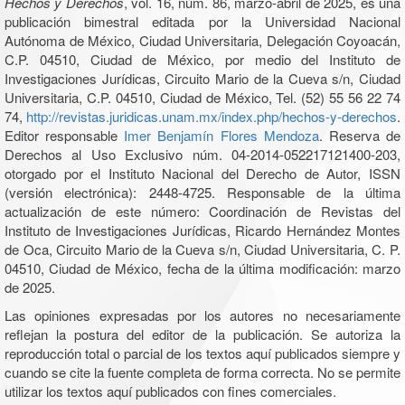
Hechos y Derechos
, vol. 16, núm. 86, marzo-abril de 2025, es una
publicación bimestral editada por la Universidad Nacional
Autónoma de México, Ciudad Universitaria, Delegación Coyoacán,
C.P. 04510, Ciudad de México, por medio del Instituto de
Investigaciones Jurídicas, Circuito Mario de la Cueva s/n, Ciudad
Universitaria, C.P. 04510, Ciudad de México, Tel. (52) 55 56 22 74
74,
http://revistas.juridicas.unam.mx/index.php/hechos-y-derechos
.
Editor responsable
Imer Benjamín Flores Mendoza
. Reserva de
Derechos al Uso Exclusivo núm. 04-2014-052217121400-203,
otorgado por el Instituto Nacional del Derecho de Autor, ISSN
(versión electrónica): 2448-4725. Responsable de la última
actualización de este número: Coordinación de Revistas del
Instituto de Investigaciones Jurídicas, Ricardo Hernández Montes
de Oca, Circuito Mario de la Cueva s/n, Ciudad Universitaria, C. P.
04510, Ciudad de México, fecha de la última modificación: marzo
de 2025.
Las opiniones expresadas por los autores no necesariamente
reflejan la postura del editor de la publicación. Se autoriza la
reproducción total o parcial de los textos aquí publicados siempre y
cuando se cite la fuente completa de forma correcta. No se permite
utilizar los textos aquí publicados con fines comerciales.