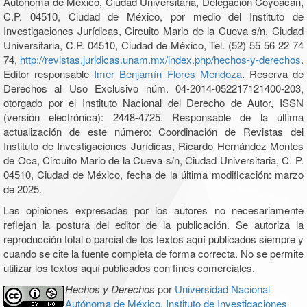
Autónoma de México, Ciudad Universitaria, Delegación Coyoacán,
C.P. 04510, Ciudad de México, por medio del Instituto de
Investigaciones Jurídicas, Circuito Mario de la Cueva s/n, Ciudad
Universitaria, C.P. 04510, Ciudad de México, Tel. (52) 55 56 22 74
74,
http://revistas.juridicas.unam.mx/index.php/hechos-y-derechos
.
Editor responsable
Imer Benjamín Flores Mendoza
. Reserva de
Derechos al Uso Exclusivo núm. 04-2014-052217121400-203,
otorgado por el Instituto Nacional del Derecho de Autor, ISSN
(versión electrónica): 2448-4725. Responsable de la última
actualización de este número: Coordinación de Revistas del
Instituto de Investigaciones Jurídicas, Ricardo Hernández Montes
de Oca, Circuito Mario de la Cueva s/n, Ciudad Universitaria, C. P.
04510, Ciudad de México, fecha de la última modificación: marzo
de 2025.
Las opiniones expresadas por los autores no necesariamente
reflejan la postura del editor de la publicación. Se autoriza la
reproducción total o parcial de los textos aquí publicados siempre y
cuando se cite la fuente completa de forma correcta. No se permite
utilizar los textos aquí publicados con fines comerciales.
Hechos y Derechos
por
Universidad Nacional
Autónoma de México, Instituto de Investigaciones