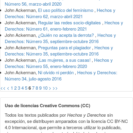
Número 56, marzo-abril 2020
John Ackerman,
El uso político del feminismo
,
Hechos y
Derechos: Número 62, marzo-abril 2021
John Ackerman,
Regular las redes socio-digitales
,
Hechos y
Derechos: Número 61, enero-febrero 2021
John Ackerman,
¿Quién no acepta la derrota?
,
Hechos y
Derechos: Número 35, septiembre-octubre 2016
John Ackerman,
Preguntas para el plagiador
,
Hechos y
Derechos: Número 35, septiembre-octubre 2016
John Ackerman,
¡Las mujeres, a sus casas!
,
Hechos y
Derechos: Número 55, enero-febrero 2020
John Ackerman,
Ni olvido ni perdón
,
Hechos y Derechos:
Número 34, julio-agosto 2016
<<
<
1
2
3
4
5
6
7
8
9
10
>
>>
Uso de licencias Creative Commons (CC)
Todos los textos publicados por
Hechos y Derechos
sin
excepción, se distribuyen amparados con la licencia CC BY-NC
4.0 Internacional, que permite a terceros utilizar lo publicado,