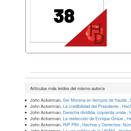
Detalles
Artículos más leídos del mismo autor/a
del
John Ackerman,
Ser Morena en tiempos de fraude
,
artículo
John Ackerman,
La credibilidad del Presidente
,
Hech
John Ackerman,
Derecha dividida, izquierda unida
,
John Ackerman,
La reelección de Enrique Graue
,
He
John Ackerman,
RIP PRI
,
Hechos y Derechos: Núme
John Ackerman,
La voz pública de la UNAM
,
Hechos