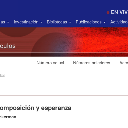
EN VI
icas
Investigación
Bibliotecas
Publicaciones
Activida
ículos
Número actual
Números anteriores
Acer
los
omposición y esperanza
ckerman