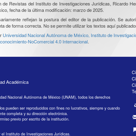
ón de Revistas del Instituto de Investigaciones Jurídicas, Ricardo 
xico, fecha de la última modificación: marzo de 2025.
iamente reflejan la postura del editor de la publicación. Se autoriz
a de forma correcta. No se permite utilizar los textos aquí publicad
r
Universidad Nacional Autónoma de México, Instituto de Investigaci
onocimiento-NoComercial 4.0 Internacional
.
Ci
Ci
idad Académica
C
Te
idad Nacional Autónoma de México (UNAM), todos los derechos
dos pueden ser reproducidos con fines no lucrativos, siempre y cuando
ente completa y su dirección electrónica.
miso previo por escrito de la institución.
el Instituto de Investigaciones Jurídicas.