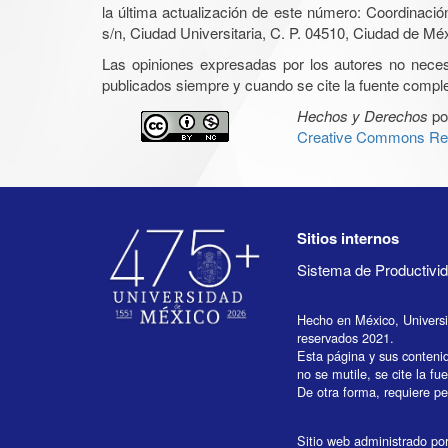
la última actualización de este número: Coordinaci
s/n, Ciudad Universitaria, C. P. 04510, Ciudad de Mé
Las opiniones expresadas por los autores no necesar
publicados siempre y cuando se cite la fuente complet
Hechos y Derechos
po
Creative Commons Rec
Sitios internos
Sistema de Productiv
Hecho en México, Univers
reservados 2021.
Esta página y sus conteni
no se mutile, se cite la fu
De otra forma, requiere per
Sitio web administrado por 