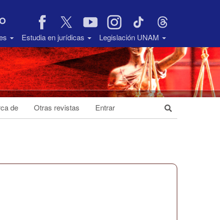
VO
des
Estudia en jurídicas
Legislación UNAM
ca de
Otras revistas
Entrar