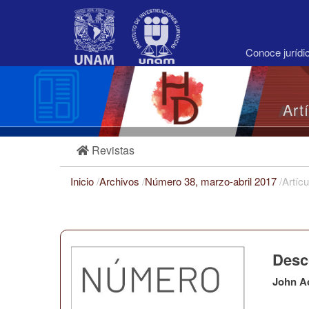
Navegación
principal
Contenido
principal
Conoce juríd
Barra
lateral
Art
Revistas
Inicio
/
Archivos
/
Número 38, marzo-abril 2017
/
Artícu
Desc
John A