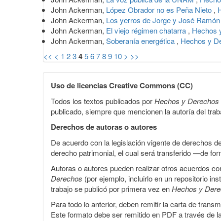
John Ackerman,
López Obrador no es Peña Nieto
,
John Ackerman,
Los yerros de Jorge y José Ramó
John Ackerman,
El viejo régimen chatarra
,
Hechos y
John Ackerman,
Soberanía energética
,
Hechos y De
<<
<
1
2
3
4
5
6
7
8
9
10
>
>>
Uso de licencias Creative Commons (CC)
Todos los textos publicados por
Hechos y Derechos
publicado, siempre que mencionen la autoría del trabaj
Derechos de autoras o autores
De acuerdo con la legislación vigente de derechos d
derecho patrimonial, el cual será transferido —de f
Autoras o autores pueden realizar otros acuerdos cont
Derechos
(por ejemplo, incluirlo en un repositorio in
trabajo se publicó por primera vez en
Hechos y Der
Para todo lo anterior, deben remitir la carta de tran
Este formato debe ser remitido en PDF a través de l