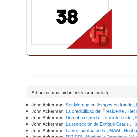
Detalles
Artículos más leídos del mismo autor/a
del
John Ackerman,
Ser Morena en tiempos de fraude
,
artículo
John Ackerman,
La credibilidad del Presidente
,
Hech
John Ackerman,
Derecha dividida, izquierda unida
,
John Ackerman,
La reelección de Enrique Graue
,
He
John Ackerman,
La voz pública de la UNAM
,
Hechos
John Ackerman,
RIP PRI
,
Hechos y Derechos: Núme