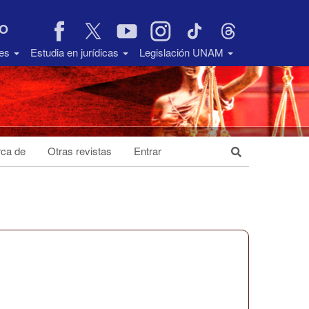
VO
des
Estudia en jurídicas
Legislación UNAM
ca de
Otras revistas
Entrar