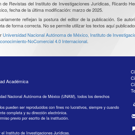
ón de Revistas del Instituto de Investigaciones Jurídicas, Ricardo 
xico, fecha de la última modificación: marzo de 2025.
iamente reflejan la postura del editor de la publicación. Se autoriz
a de forma correcta. No se permite utilizar los textos aquí publicad
r
Universidad Nacional Autónoma de México, Instituto de Investigaci
onocimiento-NoComercial 4.0 Internacional
.
Ci
Ci
idad Académica
C
Te
idad Nacional Autónoma de México (UNAM), todos los derechos
dos pueden ser reproducidos con fines no lucrativos, siempre y cuando
ente completa y su dirección electrónica.
miso previo por escrito de la institución.
el Instituto de Investigaciones Jurídicas.