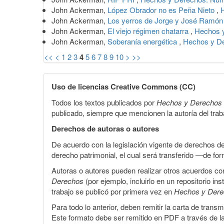
John Ackerman,
López Obrador no es Peña Nieto
,
John Ackerman,
Los yerros de Jorge y José Ramó
John Ackerman,
El viejo régimen chatarra
,
Hechos y
John Ackerman,
Soberanía energética
,
Hechos y De
<<
<
1
2
3
4
5
6
7
8
9
10
>
>>
Uso de licencias Creative Commons (CC)
Todos los textos publicados por
Hechos y Derechos
publicado, siempre que mencionen la autoría del trabaj
Derechos de autoras o autores
De acuerdo con la legislación vigente de derechos d
derecho patrimonial, el cual será transferido —de f
Autoras o autores pueden realizar otros acuerdos cont
Derechos
(por ejemplo, incluirlo en un repositorio in
trabajo se publicó por primera vez en
Hechos y Der
Para todo lo anterior, deben remitir la carta de tran
Este formato debe ser remitido en PDF a través de l