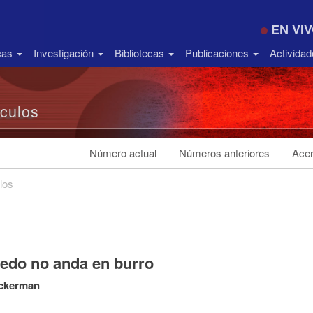
EN VI
icas
Investigación
Bibliotecas
Publicaciones
Activida
ículos
Número actual
Números anteriores
Acer
los
iedo no anda en burro
ckerman