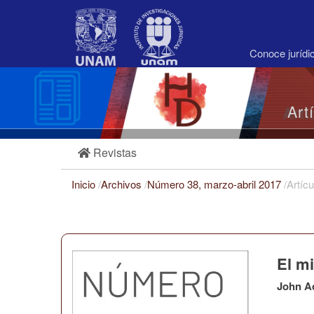
Navegación
principal
Contenido
principal
Conoce juríd
Barra
lateral
Art
Revistas
Inicio
/
Archivos
/
Número 38, marzo-abril 2017
/
Artícu
El m
John A