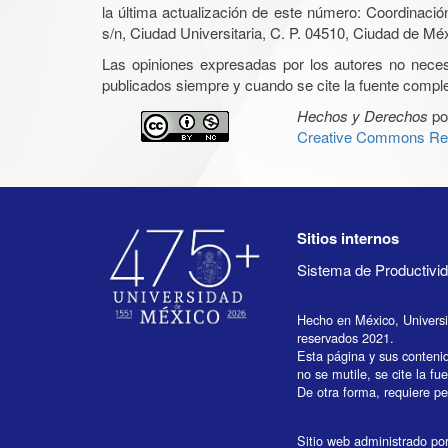
la última actualización de este número: Coordinaci
s/n, Ciudad Universitaria, C. P. 04510, Ciudad de Mé
Las opiniones expresadas por los autores no necesar
publicados siempre y cuando se cite la fuente complet
Hechos y Derechos
po
Creative Commons Rec
Sitios internos
Sistema de Productiv
Hecho en México, Univers
reservados 2021.
Esta página y sus conteni
no se mutile, se cite la fu
De otra forma, requiere per
Sitio web administrado por 