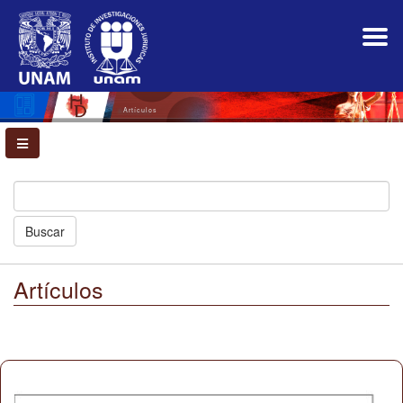
Navegación
principal
Contenido
principal
Barra
lateral
Artículos
Buscar
Artículos