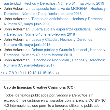
austeridad
,
Hechos y Derechos: Número 51, mayo-junio 2019
John Ackerman,
La apuesta formativa de MORENA
,
Hechos y
Derechos: Número 47, septiembre-octubre 2018
John Ackerman,
Tiempo de definiciones
,
Hechos y Derechos:
Número 57, mayo-junio 2020
John Ackerman,
Guerra sucia y esperanza ciudadana
,
Hechos
y Derechos: Número 43, enero-febrero 2018
John Ackerman,
Layda y Claudia
,
Hechos y Derechos:
Número 45, mayo-junio 2018
John Ackerman,
Debate público y Guardia Nacional
,
Hechos y
Derechos: Número 49, enero-febrero 2019
John Ackerman,
La noche de Nochixtlan
,
Hechos y Derechos:
Número 37, enero-febrero 2017
<<
<
7
8
9
10
11
12
13
14
15
16
>
>>
Uso de licencias Creative Commons (CC)
Todos los textos publicados por
Hechos y Derechos
sin
excepción, se distribuyen amparados con la licencia CC BY-NC
4.0 Internacional, que permite a terceros utilizar lo publicado,