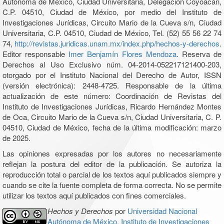
Autónoma de México, Ciudad Universitaria, Delegación Coyoacán,
C.P. 04510, Ciudad de México, por medio del Instituto de
Investigaciones Jurídicas, Circuito Mario de la Cueva s/n, Ciudad
Universitaria, C.P. 04510, Ciudad de México, Tel. (52) 55 56 22 74
74,
http://revistas.juridicas.unam.mx/index.php/hechos-y-derechos
.
Editor responsable
Imer Benjamín Flores Mendoza
. Reserva de
Derechos al Uso Exclusivo núm. 04-2014-052217121400-203,
otorgado por el Instituto Nacional del Derecho de Autor, ISSN
(versión electrónica): 2448-4725. Responsable de la última
actualización de este número: Coordinación de Revistas del
Instituto de Investigaciones Jurídicas, Ricardo Hernández Montes
de Oca, Circuito Mario de la Cueva s/n, Ciudad Universitaria, C. P.
04510, Ciudad de México, fecha de la última modificación: marzo
de 2025.
Las opiniones expresadas por los autores no necesariamente
reflejan la postura del editor de la publicación. Se autoriza la
reproducción total o parcial de los textos aquí publicados siempre y
cuando se cite la fuente completa de forma correcta. No se permite
utilizar los textos aquí publicados con fines comerciales.
Hechos y Derechos
por
Universidad Nacional
Autónoma de México, Instituto de Investigaciones