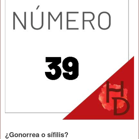
¿Gonorrea o sífilis?