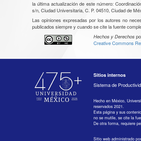
la última actualización de este número: Coordinaci
s/n, Ciudad Universitaria, C. P. 04510, Ciudad de Mé
Las opiniones expresadas por los autores no necesar
publicados siempre y cuando se cite la fuente complet
Hechos y Derechos
po
Creative Commons Rec
Sitios internos
Sistema de Productiv
Hecho en México, Univers
reservados 2021.
Esta página y sus conteni
no se mutile, se cite la fu
De otra forma, requiere per
Sitio web administrado por 