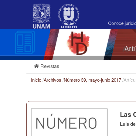
Navegación
principal
Contenido
principal
Conoce juríd
Barra
lateral
Art
Revistas
Inicio
/
Archivos
/
Número 39, mayo-junio 2017
/
Artícu
Las 
Luis de