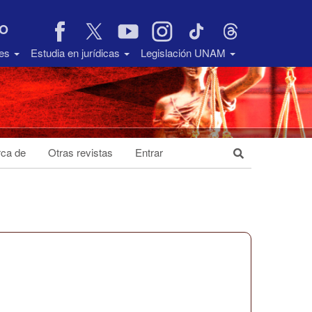
VO
des
Estudia en jurídicas
Legislación UNAM
ca de
Otras revistas
Entrar