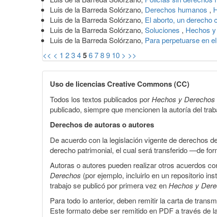
Luis de la Barreda Solórzano,
Derechos humanos
,
H
Luis de la Barreda Solórzano,
El aborto, un derecho
Luis de la Barreda Solórzano,
Soluciones
,
Hechos y 
Luis de la Barreda Solórzano,
Para perpetuarse en e
<<
<
1
2
3
4
5
6
7
8
9
10
>
>>
Uso de licencias Creative Commons (CC)
Todos los textos publicados por
Hechos y Derechos
publicado, siempre que mencionen la autoría del trabaj
Derechos de autoras o autores
De acuerdo con la legislación vigente de derechos d
derecho patrimonial, el cual será transferido —de f
Autoras o autores pueden realizar otros acuerdos cont
Derechos
(por ejemplo, incluirlo en un repositorio in
trabajo se publicó por primera vez en
Hechos y Der
Para todo lo anterior, deben remitir la carta de tran
Este formato debe ser remitido en PDF a través de l