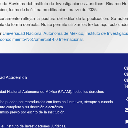
ón de Revistas del Instituto de Investigaciones Jurídicas, Ricardo 
xico, fecha de la última modificación: marzo de 2025.
iamente reflejan la postura del editor de la publicación. Se autoriz
a de forma correcta. No se permite utilizar los textos aquí publicad
r
Universidad Nacional Autónoma de México, Instituto de Investigaci
onocimiento-NoComercial 4.0 Internacional
.
Ci
Ci
idad Académica
C
Te
idad Nacional Autónoma de México (UNAM), todos los derechos
dos pueden ser reproducidos con fines no lucrativos, siempre y cuando
ente completa y su dirección electrónica.
miso previo por escrito de la institución.
el Instituto de Investigaciones Jurídicas.