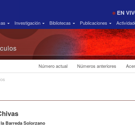
EN VI
icas
Investigación
Bibliotecas
Publicaciones
Activida
ículos
Número actual
Números anteriores
Acer
los
Chivas
 la Barreda Solorzano