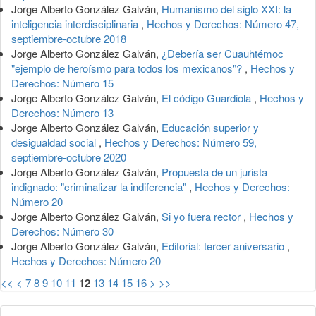
Jorge Alberto González Galván,
Humanismo del siglo XXI: la
inteligencia interdisciplinaria
,
Hechos y Derechos: Número 47,
septiembre-octubre 2018
Jorge Alberto González Galván,
¿Debería ser Cuauhtémoc
"ejemplo de heroísmo para todos los mexicanos"?
,
Hechos y
Derechos: Número 15
Jorge Alberto González Galván,
El código Guardiola
,
Hechos y
Derechos: Número 13
Jorge Alberto González Galván,
Educación superior y
desigualdad social
,
Hechos y Derechos: Número 59,
septiembre-octubre 2020
Jorge Alberto González Galván,
Propuesta de un jurista
indignado: "criminalizar la indiferencia"
,
Hechos y Derechos:
Número 20
Jorge Alberto González Galván,
Si yo fuera rector
,
Hechos y
Derechos: Número 30
Jorge Alberto González Galván,
Editorial: tercer aniversario
,
Hechos y Derechos: Número 20
<<
<
7
8
9
10
11
12
13
14
15
16
>
>>