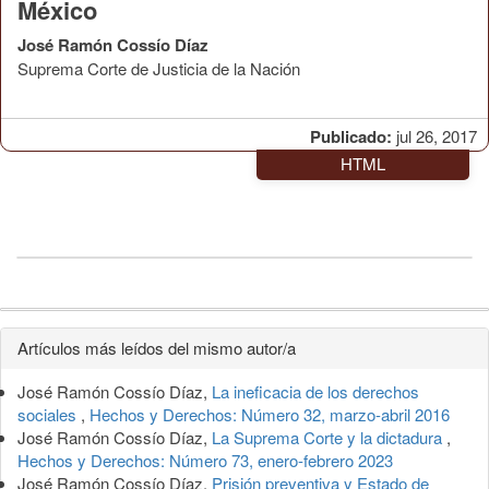
México
José Ramón Cossío Díaz
Suprema Corte de Justicia de la Nación
Publicado:
jul 26, 2017
HTML
Detalles
Artículos más leídos del mismo autor/a
del
José Ramón Cossío Díaz,
La ineficacia de los derechos
artículo
sociales
,
Hechos y Derechos: Número 32, marzo-abril 2016
José Ramón Cossío Díaz,
La Suprema Corte y la dictadura
,
Hechos y Derechos: Número 73, enero-febrero 2023
José Ramón Cossío Díaz,
Prisión preventiva y Estado de