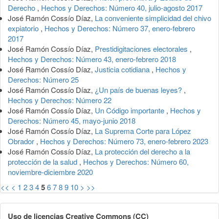
Derecho
,
Hechos y Derechos: Número 40, julio-agosto 2017
José Ramón Cossío Díaz,
La conveniente simplicidad del chivo
expiatorio
,
Hechos y Derechos: Número 37, enero-febrero
2017
José Ramón Cossío Díaz,
Prestidigitaciones electorales
,
Hechos y Derechos: Número 43, enero-febrero 2018
José Ramón Cossío Díaz,
Justicia cotidiana
,
Hechos y
Derechos: Número 25
José Ramón Cossío Díaz,
¿Un país de buenas leyes?
,
Hechos y Derechos: Número 22
José Ramón Cossío Díaz,
Un Código importante
,
Hechos y
Derechos: Número 45, mayo-junio 2018
José Ramón Cossío Díaz,
La Suprema Corte para López
Obrador
,
Hechos y Derechos: Número 73, enero-febrero 2023
José Ramón Cossío Díaz,
La protección del derecho a la
protección de la salud
,
Hechos y Derechos: Número 60,
noviembre-diciembre 2020
<<
<
1
2
3
4
5
6
7
8
9
10
>
>>
Uso de licencias Creative Commons (CC)