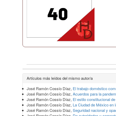
Detalles
Artículos más leídos del mismo autor/a
del
José Ramón Cossío Díaz,
El trabajo doméstico c
artículo
José Ramón Cossío Díaz,
Acuerdos para la pande
José Ramón Cossío Díaz,
El estilo constitucional d
José Ramón Cossío Díaz,
La Ciudad de México en l
José Ramón Cossío Díaz,
Seguridad nacional y op
José Ramón Cossío Díaz,
De autoridades y compe