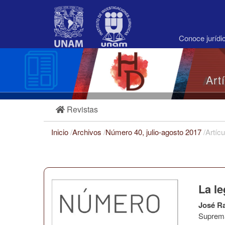
Navegación
principal
Contenido
principal
Conoce juríd
Barra
lateral
Art
Revistas
Inicio
/
Archivos
/
Número 40, julio-agosto 2017
/
Artícu
La le
José R
Suprema