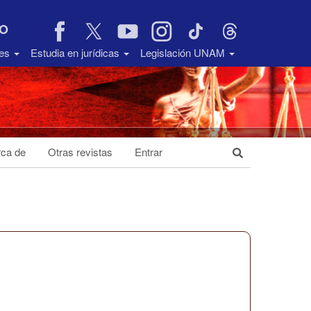
VO
des
Estudia en jurídicas
Legislación UNAM
ca de
Otras revistas
Entrar