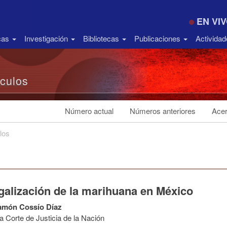
EN VI
icas
Investigación
Bibliotecas
Publicaciones
Activida
ículos
Número actual
Números anteriores
Acer
los
galización de la marihuana en México
amón Cossío Díaz
 Corte de Justicia de la Nación