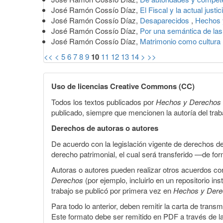
José Ramón Cossío Díaz,
El Fiscal y la actual just
José Ramón Cossío Díaz,
Desaparecidos
,
Hechos 
José Ramón Cossío Díaz,
Por una semántica de las
José Ramón Cossío Díaz,
Matrimonio como cultura
<<
<
5
6
7
8
9
10
11
12
13
14
>
>>
Uso de licencias Creative Commons (CC)
Todos los textos publicados por
Hechos y Derechos
publicado, siempre que mencionen la autoría del trabaj
Derechos de autoras o autores
De acuerdo con la legislación vigente de derechos d
derecho patrimonial, el cual será transferido —de f
Autoras o autores pueden realizar otros acuerdos cont
Derechos
(por ejemplo, incluirlo en un repositorio in
trabajo se publicó por primera vez en
Hechos y Der
Para todo lo anterior, deben remitir la carta de tran
Este formato debe ser remitido en PDF a través de l