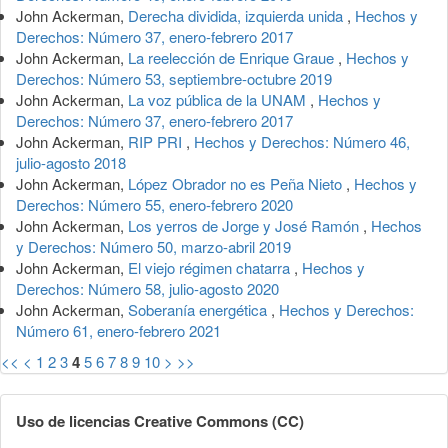
John Ackerman,
Derecha dividida, izquierda unida
,
Hechos y
Derechos: Número 37, enero-febrero 2017
John Ackerman,
La reelección de Enrique Graue
,
Hechos y
Derechos: Número 53, septiembre-octubre 2019
John Ackerman,
La voz pública de la UNAM
,
Hechos y
Derechos: Número 37, enero-febrero 2017
John Ackerman,
RIP PRI
,
Hechos y Derechos: Número 46,
julio-agosto 2018
John Ackerman,
López Obrador no es Peña Nieto
,
Hechos y
Derechos: Número 55, enero-febrero 2020
John Ackerman,
Los yerros de Jorge y José Ramón
,
Hechos
y Derechos: Número 50, marzo-abril 2019
John Ackerman,
El viejo régimen chatarra
,
Hechos y
Derechos: Número 58, julio-agosto 2020
John Ackerman,
Soberanía energética
,
Hechos y Derechos:
Número 61, enero-febrero 2021
<<
<
1
2
3
4
5
6
7
8
9
10
>
>>
Uso de licencias Creative Commons (CC)