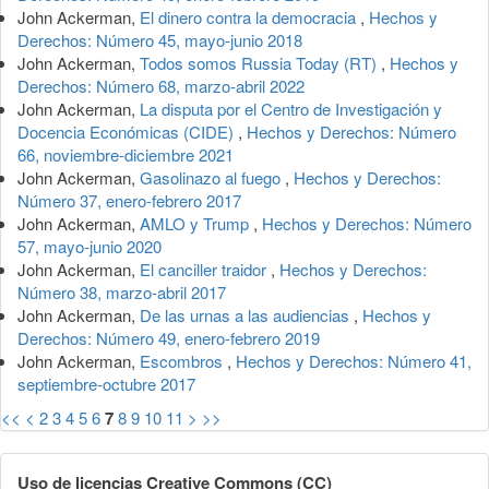
John Ackerman,
El dinero contra la democracia
,
Hechos y
Derechos: Número 45, mayo-junio 2018
John Ackerman,
Todos somos Russia Today (RT)
,
Hechos y
Derechos: Número 68, marzo-abril 2022
John Ackerman,
La disputa por el Centro de Investigación y
Docencia Económicas (CIDE)
,
Hechos y Derechos: Número
66, noviembre-diciembre 2021
John Ackerman,
Gasolinazo al fuego
,
Hechos y Derechos:
Número 37, enero-febrero 2017
John Ackerman,
AMLO y Trump
,
Hechos y Derechos: Número
57, mayo-junio 2020
John Ackerman,
El canciller traidor
,
Hechos y Derechos:
Número 38, marzo-abril 2017
John Ackerman,
De las urnas a las audiencias
,
Hechos y
Derechos: Número 49, enero-febrero 2019
John Ackerman,
Escombros
,
Hechos y Derechos: Número 41,
septiembre-octubre 2017
<<
<
2
3
4
5
6
7
8
9
10
11
>
>>
Uso de licencias Creative Commons (CC)