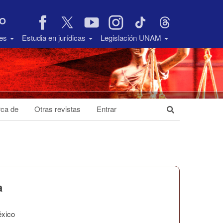
VO
des
Estudia en jurídicas
Legislación UNAM
ca de
Otras revistas
Entrar
a
éxico