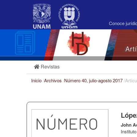
Navegación
principal
Contenido
principal
Conoce juríd
Barra
lateral
Art
Revistas
Inicio
/
Archivos
/
Número 40, julio-agosto 2017
/
Artícu
López
John A
Institu