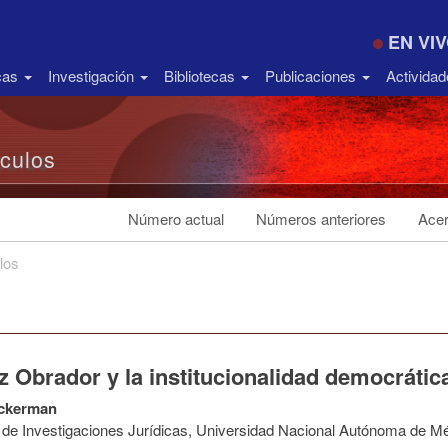
EN VI
icas
Investigación
Bibliotecas
Publicaciones
Activida
ículos
Número actual
Números anteriores
Acer
los
 Obrador y la institucionalidad democrátic
ckerman
to de Investigaciones Jurídicas, Universidad Nacional Autónoma de M