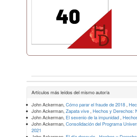
Detalles
Artículos más leídos del mismo autor/a
del
John Ackerman,
Cómo parar el fraude de 2018
,
Hec
artículo
John Ackerman,
Zapata vive
,
Hechos y Derechos: N
John Ackerman,
El sexenio de la impunidad
,
Hechos
John Ackerman,
Consolidación del Programa Univer
2021
John Ackerman,
El día después
,
Hechos y Derechos