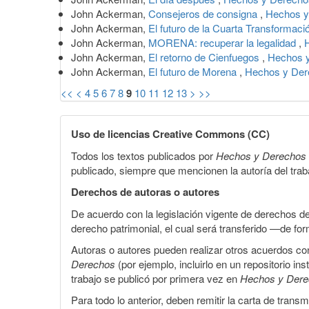
John Ackerman,
Consejeros de consigna
,
Hechos y
John Ackerman,
El futuro de la Cuarta Transformac
John Ackerman,
MORENA: recuperar la legalidad
,
John Ackerman,
El retorno de Cienfuegos
,
Hechos y
John Ackerman,
El futuro de Morena
,
Hechos y Dere
<<
<
4
5
6
7
8
9
10
11
12
13
>
>>
Uso de licencias Creative Commons (CC)
Todos los textos publicados por
Hechos y Derechos
publicado, siempre que mencionen la autoría del trabaj
Derechos de autoras o autores
De acuerdo con la legislación vigente de derechos d
derecho patrimonial, el cual será transferido —de f
Autoras o autores pueden realizar otros acuerdos cont
Derechos
(por ejemplo, incluirlo en un repositorio in
trabajo se publicó por primera vez en
Hechos y Der
Para todo lo anterior, deben remitir la carta de tran