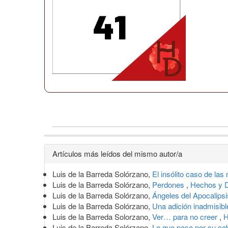
Detalles
Artículos más leídos del mismo autor/a
del
Luis de la Barreda Solórzano,
El insólito caso de la
artículo
Luis de la Barreda Solórzano,
Perdones
,
Hechos y D
Luis de la Barreda Solórzano,
Ángeles del Apocalips
Luis de la Barreda Solórzano,
Una adición inadmisib
Luis de la Barreda Solorzano,
Ver… para no creer
,
H
Luis de la Barreda Solórzano,
Lo que pasa por su c