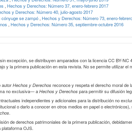
les
,
Hechos y Derechos: Número 37, enero-febrero 2017
chos y Derechos: Número 40, julio-agosto 2017
su cónyuge se zampó
,
Hechos y Derechos: Número 73, enero-febrer
ianos
,
Hechos y Derechos: Número 35, septiembre-octubre 2016
sin excepción, se distribuyen amparados con la licencia CC BY-NC 4.0 
o y la primera publicación en esta revista. No se permite utilizar el 
e autor
Hechos y Derechos
reconoce y respeta el derecho moral de las
orma no exclusiva— a
Hechos y Derechos
para permitir su difusión le
ractuales independientes y adicionales para la distribución no exclus
stitucional o darlo a conocer en otros medios en papel o electrónicos)
echos
.
smisión de derechos patrimoniales de la primera publicación, debidamen
a plataforma OJS.