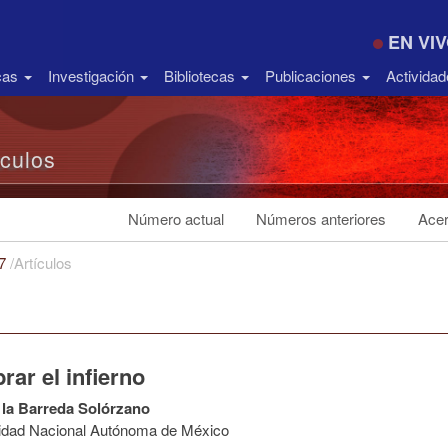
EN VI
icas
Investigación
Bibliotecas
Publicaciones
Activida
ículos
Número actual
Números anteriores
Acer
17
/
Artículos
rar el infierno
 la Barreda Solórzano
idad Nacional Autónoma de México