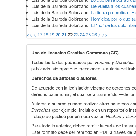
Luis de la Barreda Solórzano,
De vuelta a los cuarte
Luis de la Barreda Solórzano,
La tierra prometida
,
He
Luis de la Barreda Solórzano,
Homicida por lo que 
Luis de la Barreda Solórzano,
El “no” de los colomb
<<
<
17
18
19
20
21
22
23
24
25
26
>
>>
Uso de licencias Creative Commons (CC)
Todos los textos publicados por
Hechos y Derechos
publicado, siempre que mencionen la autoría del trabaj
Derechos de autoras o autores
De acuerdo con la legislación vigente de derechos d
derecho patrimonial, el cual será transferido —de f
Autoras o autores pueden realizar otros acuerdos cont
Derechos
(por ejemplo, incluirlo en un repositorio in
trabajo se publicó por primera vez en
Hechos y Der
Para todo lo anterior, deben remitir la carta de tran
Este formato debe ser remitido en PDF a través de l