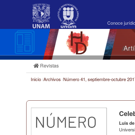
Navegación
principal
Contenido
principal
Conoce juríd
Barra
lateral
Art
Revistas
Inicio
/
Archivos
/
Número 41, septiembre-octubre 20
Celeb
Luis de
Univers