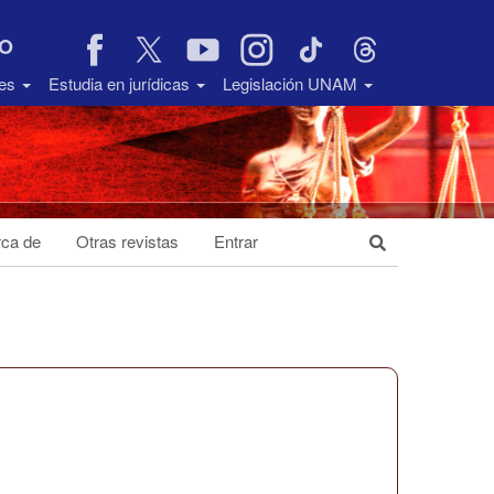
VO
des
Estudia en jurídicas
Legislación UNAM
ca de
Otras revistas
Entrar