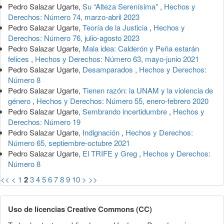
Pedro Salazar Ugarte,
Su “Alteza Serenísima”
,
Hechos y
Derechos: Número 74, marzo-abril 2023
Pedro Salazar Ugarte,
Teoría de la Justicia
,
Hechos y
Derechos: Número 76, julio-agosto 2023
Pedro Salazar Ugarte,
Mala idea: Calderón y Peña estarán
felices
,
Hechos y Derechos: Número 63, mayo-junio 2021
Pedro Salazar Ugarte,
Desamparados
,
Hechos y Derechos:
Número 8
Pedro Salazar Ugarte,
Tienen razón: la UNAM y la violencia de
género
,
Hechos y Derechos: Número 55, enero-febrero 2020
Pedro Salazar Ugarte,
Sembrando incertidumbre
,
Hechos y
Derechos: Número 19
Pedro Salazar Ugarte,
Indignación
,
Hechos y Derechos:
Número 65, septiembre-octubre 2021
Pedro Salazar Ugarte,
El TRIFE y Greg
,
Hechos y Derechos:
Número 8
<<
<
1
2
3
4
5
6
7
8
9
10
>
>>
Uso de licencias Creative Commons (CC)