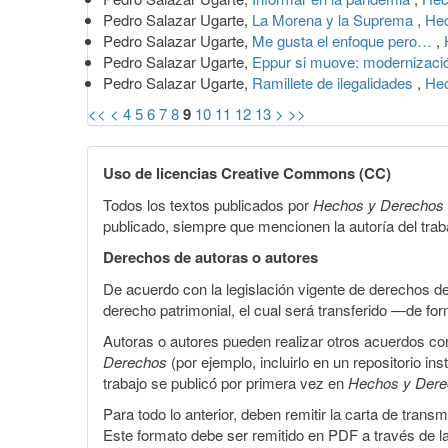
Pedro Salazar Ugarte,
La Morena y la Suprema
,
Hec
Pedro Salazar Ugarte,
Me gusta el enfoque pero…
,
Pedro Salazar Ugarte,
Eppur si muove: modernizació
Pedro Salazar Ugarte,
Ramillete de ilegalidades
,
Hec
<<
<
4
5
6
7
8
9
10
11
12
13
>
>>
Uso de licencias Creative Commons (CC)
Todos los textos publicados por
Hechos y Derechos
publicado, siempre que mencionen la autoría del trabaj
Derechos de autoras o autores
De acuerdo con la legislación vigente de derechos d
derecho patrimonial, el cual será transferido —de f
Autoras o autores pueden realizar otros acuerdos cont
Derechos
(por ejemplo, incluirlo en un repositorio in
trabajo se publicó por primera vez en
Hechos y Der
Para todo lo anterior, deben remitir la carta de tran
Este formato debe ser remitido en PDF a través de l