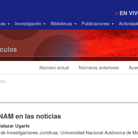
EN VI
icas
Investigación
Bibliotecas
Publicaciones
Activida
ículos
Número actual
Números anteriores
Acer
los
NAM en las noticias
alazar Ugarte
to de Investigaciones Jurídicas, Universidad Nacional Autónoma de M