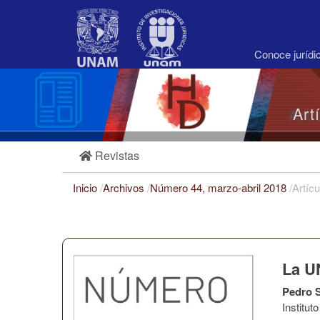
Navegación
principal
Contenido
principal
Conoce juríd
Barra
lateral
Art
Revistas
Inicio
/
Archivos
/
Número 44, marzo-abril 2018
/
Artícu
La U
Pedro S
Institu