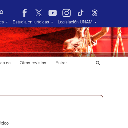
VO
des
Estudia en jurídicas
Legislación UNAM
ca de
Otras revistas
Entrar
éxico