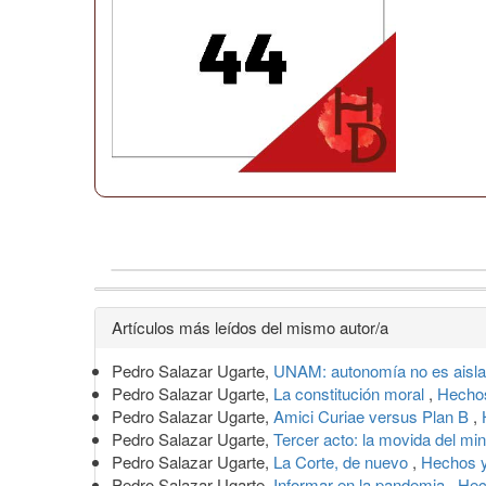
Detalles
Artículos más leídos del mismo autor/a
del
Pedro Salazar Ugarte,
UNAM: autonomía no es aisl
artículo
Pedro Salazar Ugarte,
La constitución moral
,
Hechos
Pedro Salazar Ugarte,
Amici Curiae versus Plan B
,
Pedro Salazar Ugarte,
Tercer acto: la movida del min
Pedro Salazar Ugarte,
La Corte, de nuevo
,
Hechos 
Pedro Salazar Ugarte,
Informar en la pandemia
,
Hec