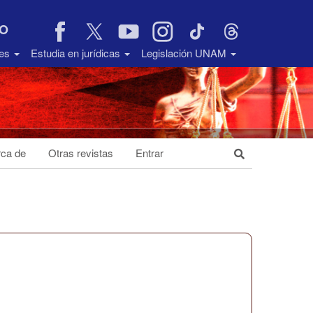
VO
des
Estudia en jurídicas
Legislación UNAM
ca de
Otras revistas
Entrar