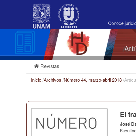
Navegación
principal
Contenido
principal
Conoce juríd
Barra
lateral
Art
Revistas
Inicio
/
Archivos
/
Número 44, marzo-abril 2018
/
Artícu
El tr
José D
Faculta