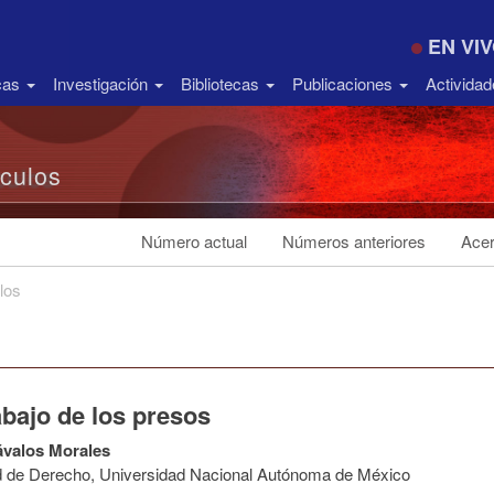
EN VI
icas
Investigación
Bibliotecas
Publicaciones
Activida
ículos
Número actual
Números anteriores
Acer
los
abajo de los presos
ávalos Morales
d de Derecho, Universidad Nacional Autónoma de México