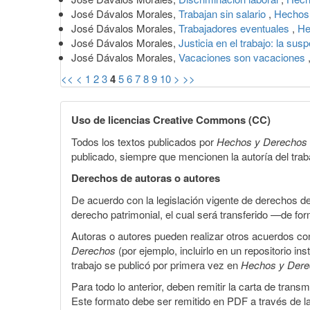
José Dávalos Morales,
Trabajan sin salario
,
Hechos 
José Dávalos Morales,
Trabajadores eventuales
,
He
José Dávalos Morales,
Justicia en el trabajo: la sus
José Dávalos Morales,
Vacaciones son vacaciones
<<
<
1
2
3
4
5
6
7
8
9
10
>
>>
Uso de licencias Creative Commons (CC)
Todos los textos publicados por
Hechos y Derechos
publicado, siempre que mencionen la autoría del trabaj
Derechos de autoras o autores
De acuerdo con la legislación vigente de derechos d
derecho patrimonial, el cual será transferido —de f
Autoras o autores pueden realizar otros acuerdos cont
Derechos
(por ejemplo, incluirlo en un repositorio in
trabajo se publicó por primera vez en
Hechos y Der
Para todo lo anterior, deben remitir la carta de tran
Este formato debe ser remitido en PDF a través de l