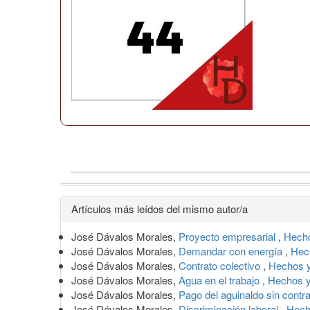
Detalles
Artículos más leídos del mismo autor/a
del
José Dávalos Morales,
Proyecto empresarial
,
Hecho
artículo
José Dávalos Morales,
Demandar con energía
,
Hec
José Dávalos Morales,
Contrato colectivo
,
Hechos y
José Dávalos Morales,
Agua en el trabajo
,
Hechos y
José Dávalos Morales,
Pago del aguinaldo sin contr
José Dávalos Morales,
Discriminación laboral
,
Hech