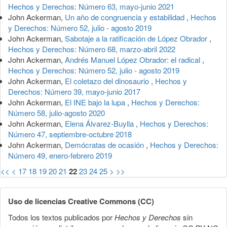
Hechos y Derechos: Número 63, mayo-junio 2021
John Ackerman,
Un año de congruencia y estabilidad
,
Hechos
y Derechos: Número 52, julio - agosto 2019
John Ackerman,
Sabotaje a la ratificación de López Obrador
,
Hechos y Derechos: Número 68, marzo-abril 2022
John Ackerman,
Andrés Manuel López Obrador: el radical
,
Hechos y Derechos: Número 52, julio - agosto 2019
John Ackerman,
El coletazo del dinosaurio
,
Hechos y
Derechos: Número 39, mayo-junio 2017
John Ackerman,
El INE bajo la lupa
,
Hechos y Derechos:
Número 58, julio-agosto 2020
John Ackerman,
Elena Álvarez-Buylla
,
Hechos y Derechos:
Número 47, septiembre-octubre 2018
John Ackerman,
Demócratas de ocasión
,
Hechos y Derechos:
Número 49, enero-febrero 2019
<<
<
17
18
19
20
21
22
23
24
25
>
>>
Uso de licencias Creative Commons (CC)
Todos los textos publicados por
Hechos y Derechos
sin