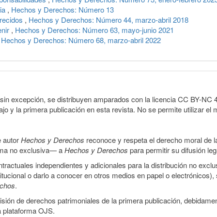
cia
,
Hechos y Derechos: Número 13
arecidos
,
Hechos y Derechos: Número 44, marzo-abril 2018
enir
,
Hechos y Derechos: Número 63, mayo-junio 2021
,
Hechos y Derechos: Número 68, marzo-abril 2022
sin excepción, se distribuyen amparados con la licencia CC BY-NC 4.0 
o y la primera publicación en esta revista. No se permite utilizar el 
e autor
Hechos y Derechos
reconoce y respeta el derecho moral de las
orma no exclusiva— a
Hechos y Derechos
para permitir su difusión le
ractuales independientes y adicionales para la distribución no exclus
stitucional o darlo a conocer en otros medios en papel o electrónicos)
echos
.
smisión de derechos patrimoniales de la primera publicación, debidamen
a plataforma OJS.