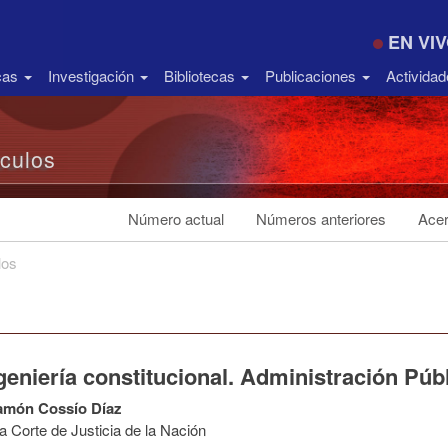
EN VI
icas
Investigación
Bibliotecas
Publicaciones
Activida
ículos
Número actual
Números anteriores
Acer
los
eniería constitucional. Administración Púb
amón Cossío Díaz
 Corte de Justicia de la Nación