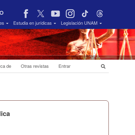
VO
des
Estudia en jurídicas
Legislación UNAM
ca de
Otras revistas
Entrar
lica