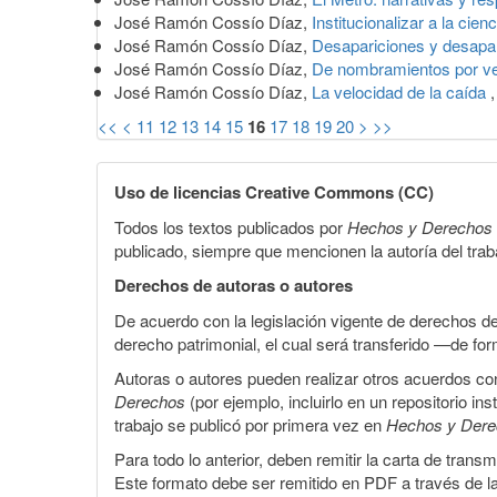
José Ramón Cossío Díaz,
Institucionalizar a la cien
José Ramón Cossío Díaz,
Desapariciones y desap
José Ramón Cossío Díaz,
De nombramientos por v
José Ramón Cossío Díaz,
La velocidad de la caída
<<
<
11
12
13
14
15
16
17
18
19
20
>
>>
Uso de licencias Creative Commons (CC)
Todos los textos publicados por
Hechos y Derechos
publicado, siempre que mencionen la autoría del trabaj
Derechos de autoras o autores
De acuerdo con la legislación vigente de derechos d
derecho patrimonial, el cual será transferido —de f
Autoras o autores pueden realizar otros acuerdos cont
Derechos
(por ejemplo, incluirlo en un repositorio in
trabajo se publicó por primera vez en
Hechos y Der
Para todo lo anterior, deben remitir la carta de tran
Este formato debe ser remitido en PDF a través de l