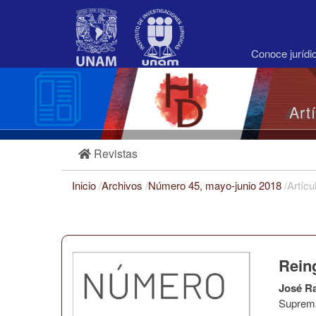
Navegación
principal
Contenido
principal
Conoce juríd
Barra
lateral
Art
Revistas
Inicio
/
Archivos
/
Número 45, mayo-junio 2018
/
Artícu
Reing
José R
Suprema