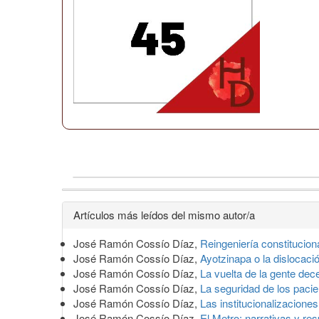
Detalles
Artículos más leídos del mismo autor/a
del
José Ramón Cossío Díaz,
Reingeniería constitucio
artículo
José Ramón Cossío Díaz,
Ayotzinapa o la dislocació
José Ramón Cossío Díaz,
La vuelta de la gente de
José Ramón Cossío Díaz,
La seguridad de los paci
José Ramón Cossío Díaz,
Las institucionalizacione
José Ramón Cossío Díaz,
El Metro: narrativas y re