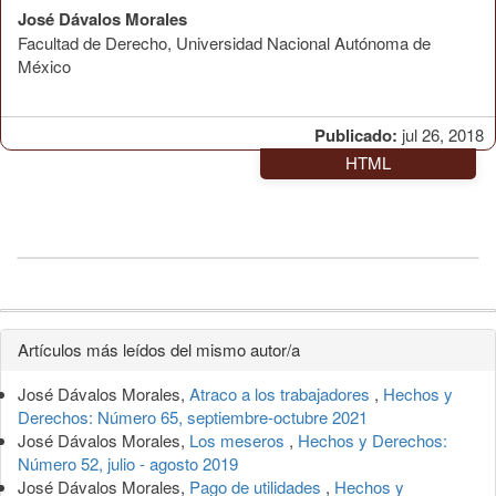
José Dávalos Morales
Facultad de Derecho, Universidad Nacional Autónoma de
México
Publicado:
jul 26, 2018
HTML
Detalles
Artículos más leídos del mismo autor/a
del
José Dávalos Morales,
Atraco a los trabajadores
,
Hechos y
artículo
Derechos: Número 65, septiembre-octubre 2021
José Dávalos Morales,
Los meseros
,
Hechos y Derechos:
Número 52, julio - agosto 2019
José Dávalos Morales,
Pago de utilidades
,
Hechos y