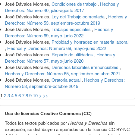
José Dávalos Morales,
Condiciones de trabajo
,
Hechos y
Derechos: Número 40, julio-agosto 2017
José Dávalos Morales,
Ley del Trabajo comentada
,
Hechos y
Derechos: Número 53, septiembre-octubre 2019
José Dávalos Morales,
Trabajos especiales
,
Hechos y
Derechos: Número 69, mayo-junio 2022
José Dávalos Morales,
Probidad y honradez en materia laboral
,
Hechos y Derechos: Número 69, mayo-junio 2022
José Dávalos Morales,
Reparto de utilidades
,
Hechos y
Derechos: Número 57, mayo-junio 2020
José Dávalos Morales,
Derechos laborales irrenunciables
,
Hechos y Derechos: Número 65, septiembre-octubre 2021
José Dávalos Morales,
Oratoria actual
,
Hechos y Derechos:
Número 53, septiembre-octubre 2019
1
2
3
4
5
6
7
8
9
10
>
>>
Uso de licencias Creative Commons (CC)
Todos los textos publicados por
Hechos y Derechos
sin
excepción, se distribuyen amparados con la licencia CC BY-NC