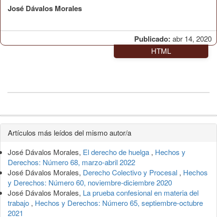
José Dávalos Morales
Publicado:
abr 14, 2020
HTML
Detalles
Artículos más leídos del mismo autor/a
del
José Dávalos Morales,
El derecho de huelga
,
Hechos y
artículo
Derechos: Número 68, marzo-abril 2022
José Dávalos Morales,
Derecho Colectivo y Procesal
,
Hechos
y Derechos: Número 60, noviembre-diciembre 2020
José Dávalos Morales,
La prueba confesional en materia del
trabajo
,
Hechos y Derechos: Número 65, septiembre-octubre
2021