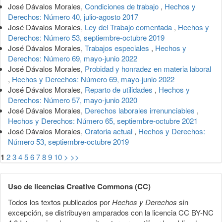
José Dávalos Morales,
Condiciones de trabajo
,
Hechos y
Derechos: Número 40, julio-agosto 2017
José Dávalos Morales,
Ley del Trabajo comentada
,
Hechos y
Derechos: Número 53, septiembre-octubre 2019
José Dávalos Morales,
Trabajos especiales
,
Hechos y
Derechos: Número 69, mayo-junio 2022
José Dávalos Morales,
Probidad y honradez en materia laboral
,
Hechos y Derechos: Número 69, mayo-junio 2022
José Dávalos Morales,
Reparto de utilidades
,
Hechos y
Derechos: Número 57, mayo-junio 2020
José Dávalos Morales,
Derechos laborales irrenunciables
,
Hechos y Derechos: Número 65, septiembre-octubre 2021
José Dávalos Morales,
Oratoria actual
,
Hechos y Derechos:
Número 53, septiembre-octubre 2019
1
2
3
4
5
6
7
8
9
10
>
>>
Uso de licencias Creative Commons (CC)
Todos los textos publicados por
Hechos y Derechos
sin
excepción, se distribuyen amparados con la licencia CC BY-NC