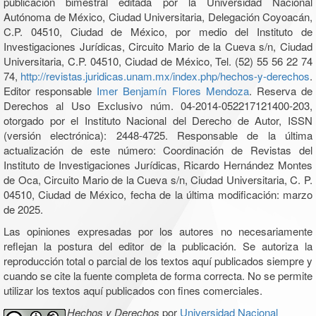
publicación bimestral editada por la Universidad Nacional
Autónoma de México, Ciudad Universitaria, Delegación Coyoacán,
C.P. 04510, Ciudad de México, por medio del Instituto de
Investigaciones Jurídicas, Circuito Mario de la Cueva s/n, Ciudad
Universitaria, C.P. 04510, Ciudad de México, Tel. (52) 55 56 22 74
74,
http://revistas.juridicas.unam.mx/index.php/hechos-y-derechos
.
Editor responsable
Imer Benjamín Flores Mendoza
. Reserva de
Derechos al Uso Exclusivo núm. 04-2014-052217121400-203,
otorgado por el Instituto Nacional del Derecho de Autor, ISSN
(versión electrónica): 2448-4725. Responsable de la última
actualización de este número: Coordinación de Revistas del
Instituto de Investigaciones Jurídicas, Ricardo Hernández Montes
de Oca, Circuito Mario de la Cueva s/n, Ciudad Universitaria, C. P.
04510, Ciudad de México, fecha de la última modificación: marzo
de 2025.
Las opiniones expresadas por los autores no necesariamente
reflejan la postura del editor de la publicación. Se autoriza la
reproducción total o parcial de los textos aquí publicados siempre y
cuando se cite la fuente completa de forma correcta. No se permite
utilizar los textos aquí publicados con fines comerciales.
Hechos y Derechos
por
Universidad Nacional