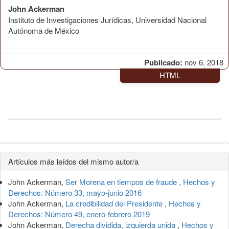
John Ackerman
Instituto de Investigaciones Jurídicas, Universidad Nacional
Autónoma de México
Publicado:
nov 6, 2018
HTML
Detalles
Artículos más leídos del mismo autor/a
del
John Ackerman,
Ser Morena en tiempos de fraude
,
Hechos y
artículo
Derechos: Número 33, mayo-junio 2016
John Ackerman,
La credibilidad del Presidente
,
Hechos y
Derechos: Número 49, enero-febrero 2019
John Ackerman,
Derecha dividida, izquierda unida
,
Hechos y