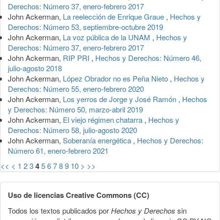
Derechos: Número 37, enero-febrero 2017
John Ackerman,
La reelección de Enrique Graue
,
Hechos y
Derechos: Número 53, septiembre-octubre 2019
John Ackerman,
La voz pública de la UNAM
,
Hechos y
Derechos: Número 37, enero-febrero 2017
John Ackerman,
RIP PRI
,
Hechos y Derechos: Número 46,
julio-agosto 2018
John Ackerman,
López Obrador no es Peña Nieto
,
Hechos y
Derechos: Número 55, enero-febrero 2020
John Ackerman,
Los yerros de Jorge y José Ramón
,
Hechos
y Derechos: Número 50, marzo-abril 2019
John Ackerman,
El viejo régimen chatarra
,
Hechos y
Derechos: Número 58, julio-agosto 2020
John Ackerman,
Soberanía energética
,
Hechos y Derechos:
Número 61, enero-febrero 2021
<<
<
1
2
3
4
5
6
7
8
9
10
>
>>
Uso de licencias Creative Commons (CC)
Todos los textos publicados por
Hechos y Derechos
sin