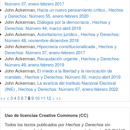
Número 37, enero-febrero 2017
John Ackerman,
Hacia un nuevo pensamiento crítico
,
Hechos
y Derechos: Número 55, enero-febrero 2020
John Ackerman,
Diálogos por la democracia
,
Hechos y
Derechos: Número 44, marzo-abril 2018
John Ackerman,
Autoritarismo jurídico
,
Hechos y Derechos:
Número 48, noviembre-diciembre 2018
John Ackerman,
Hipocresía constitucionalizada
,
Hechos y
Derechos: Número 37, enero-febrero 2017
John Ackerman,
Recaudación urgente
,
Hechos y Derechos:
Número 49, enero-febrero 2019
John Ackerman,
El miedo a la libertad y la revocación de
mandato
,
Hechos y Derechos: Número 50, marzo-abril 2019
John Ackerman,
La avaricia del Instituto Nacional Electoral
(INE)
,
Hechos y Derechos: Número 67, enero-febrero 2022
<<
<
3
4
5
6
7
8
9
10
11
12
>
>>
Uso de licencias Creative Commons (CC)
Todos los textos publicados por
Hechos y Derechos
sin