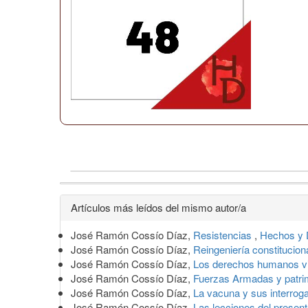
Detalles
Artículos más leídos del mismo autor/a
del
José Ramón Cossío Díaz,
Resistencias
,
Hechos y 
artículo
José Ramón Cossío Díaz,
Reingeniería constitucion
José Ramón Cossío Díaz,
Los derechos humanos vi
José Ramón Cossío Díaz,
Fuerzas Armadas y patri
José Ramón Cossío Díaz,
La vacuna y sus interrog
José Ramón Cossío Díaz,
Las lecciones del presen