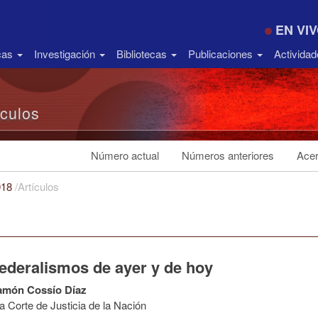
EN VI
icas
Investigación
Bibliotecas
Publicaciones
Activida
ículos
Número actual
Números anteriores
Acer
018
/
Artículos
federalismos de ayer y de hoy
amón Cossío Díaz
 Corte de Justicia de la Nación