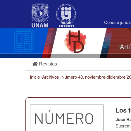
Navegación
principal
Contenido
principal
Conoce juríd
Barra
lateral
Art
Revistas
Inicio
/
Archivos
/
Número 48, noviembre-diciembre 2
Los 
José R
Suprema