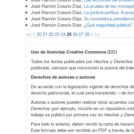
José Ramón Cossío Díaz,
La prueba de los monopo
José Ramón Cossío Díaz,
La justicia política. A pro
José Ramón Cossío Díaz,
Su investidura presidenci
José Ramón Cossío Díaz,
¿Qué seguridad pública?
<<
<
20
21
22
23
24
25
26
27
28
>
>>
Uso de licencias Creative Commons (CC)
Todos los textos publicados por
Hechos y Derechos
publicado, siempre que mencionen la autoría del trabaj
Derechos de autoras o autores
De acuerdo con la legislación vigente de derechos d
derecho patrimonial, el cual será transferido —de f
Autoras o autores pueden realizar otros acuerdos cont
Derechos
(por ejemplo, incluirlo en un repositorio in
trabajo se publicó por primera vez en
Hechos y Der
Para todo lo anterior, deben remitir la carta de tran
Este formato debe ser remitido en PDF a través de l