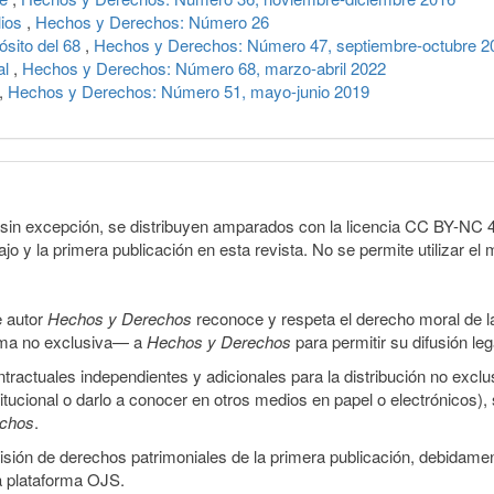
lios
,
Hechos y Derechos: Número 26
pósito del 68
,
Hechos y Derechos: Número 47, septiembre-octubre 2
al
,
Hechos y Derechos: Número 68, marzo-abril 2022
,
Hechos y Derechos: Número 51, mayo-junio 2019
sin excepción, se distribuyen amparados con la licencia CC BY-NC 4.0 
o y la primera publicación en esta revista. No se permite utilizar el 
e autor
Hechos y Derechos
reconoce y respeta el derecho moral de las
orma no exclusiva— a
Hechos y Derechos
para permitir su difusión le
ractuales independientes y adicionales para la distribución no exclus
stitucional o darlo a conocer en otros medios en papel o electrónicos)
echos
.
smisión de derechos patrimoniales de la primera publicación, debidamen
a plataforma OJS.