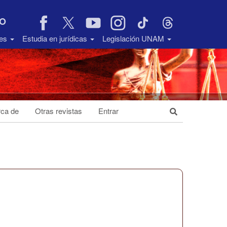
VO
des
Estudia en jurídicas
Legislación UNAM
ca de
Otras revistas
Entrar