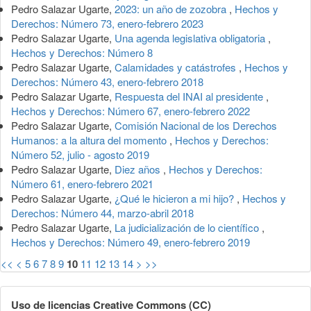
Pedro Salazar Ugarte,
2023: un año de zozobra
,
Hechos y
Derechos: Número 73, enero-febrero 2023
Pedro Salazar Ugarte,
Una agenda legislativa obligatoria
,
Hechos y Derechos: Número 8
Pedro Salazar Ugarte,
Calamidades y catástrofes
,
Hechos y
Derechos: Número 43, enero-febrero 2018
Pedro Salazar Ugarte,
Respuesta del INAI al presidente
,
Hechos y Derechos: Número 67, enero-febrero 2022
Pedro Salazar Ugarte,
Comisión Nacional de los Derechos
Humanos: a la altura del momento
,
Hechos y Derechos:
Número 52, julio - agosto 2019
Pedro Salazar Ugarte,
Diez años
,
Hechos y Derechos:
Número 61, enero-febrero 2021
Pedro Salazar Ugarte,
¿Qué le hicieron a mi hijo?
,
Hechos y
Derechos: Número 44, marzo-abril 2018
Pedro Salazar Ugarte,
La judicialización de lo científico
,
Hechos y Derechos: Número 49, enero-febrero 2019
<<
<
5
6
7
8
9
10
11
12
13
14
>
>>
Uso de licencias Creative Commons (CC)