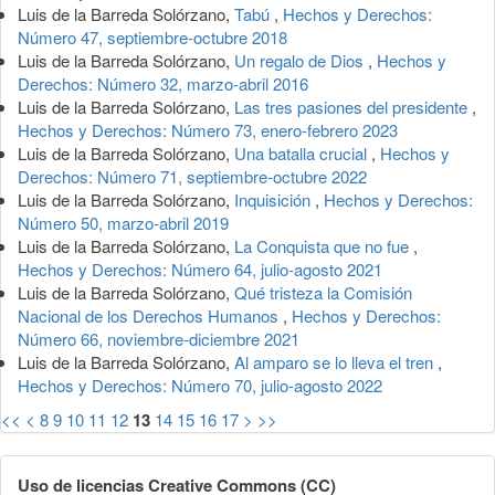
Luis de la Barreda Solórzano,
Tabú
,
Hechos y Derechos:
Número 47, septiembre-octubre 2018
Luis de la Barreda Solórzano,
Un regalo de Dios
,
Hechos y
Derechos: Número 32, marzo-abril 2016
Luis de la Barreda Solórzano,
Las tres pasiones del presidente
,
Hechos y Derechos: Número 73, enero-febrero 2023
Luis de la Barreda Solórzano,
Una batalla crucial
,
Hechos y
Derechos: Número 71, septiembre-octubre 2022
Luis de la Barreda Solórzano,
Inquisición
,
Hechos y Derechos:
Número 50, marzo-abril 2019
Luis de la Barreda Solórzano,
La Conquista que no fue
,
Hechos y Derechos: Número 64, julio-agosto 2021
Luis de la Barreda Solórzano,
Qué tristeza la Comisión
Nacional de los Derechos Humanos
,
Hechos y Derechos:
Número 66, noviembre-diciembre 2021
Luis de la Barreda Solórzano,
Al amparo se lo lleva el tren
,
Hechos y Derechos: Número 70, julio-agosto 2022
<<
<
8
9
10
11
12
13
14
15
16
17
>
>>
Uso de licencias Creative Commons (CC)